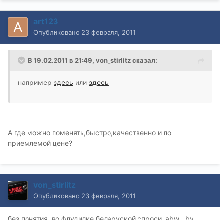
art123
Опубликовано
23 февраля, 2011
В 19.02.2011 в 21:49, von_stirlitz сказал:
например
здесь
или
здесь
А где можно поменять,быстро,качественно и по
приемлемой цене?
von_stirlitz
Опубликовано
23 февраля, 2011
без понятия, во флудилке беларуской спроси, abw . by