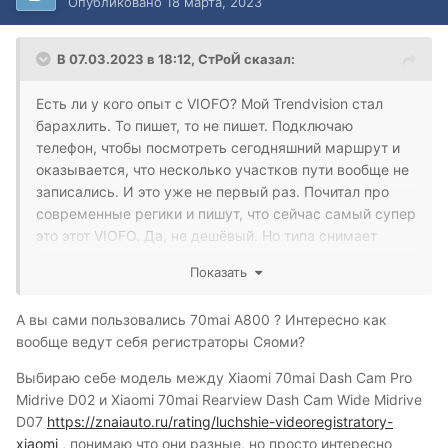
Опубликовано
18 марта, 2023
В 07.03.2023 в 18:12,
СтРоЙ
сказал:
Есть ли у кого опыт с VIOFO? Мой Trendvision стал
барахлить. То пишет, то не пишет. Подключаю
телефон, чтобы посмотреть сегодняшний маршрут и
оказывается, что несколько участков пути вообще не
записались. И это уже не первый раз. Почитал про
современные регики и пишут, что сейчас самый супер
это этот VIOFO. Да, не дешёвый. Но типа снимает
намного лучше, чем 70mai A800 (который был у меня
Показать
в приоритете). А остальные вообще где-то далеко
сзади.
А вы сами пользовались 70mai A800 ? Интересно как
Присматриваю
модель А139
.
вообще ведут себя регистраторы Сяоми?
Выбираю себе модель между Xiaomi 70mai Dash Cam Pro
Midrive D02 и Xiaomi 70mai Rearview Dash Cam Wide Midrive
D07
https://znaiauto.ru/rating/luchshie-videoregistratory-
xiaomi
, понимаю что они разные, но просто интересно