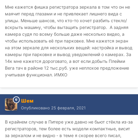
неё всё равно ни чего не увидишь. Как и разрешение
Мне кажется фишка регистратора зеркала в том что он не
экрана по сегодняшним временам не самый идеал.
маячит перед глазами и не привлекает лишнего вида с
улицы. Меньше шансов, что кто-то хочет разбить стекло/
Зато зеркало неполноценное... отражение в районе
вскрыть машину, чтобы вытащить регистратор. А задняя
экрана в любом случае хуже, чем у простого
камера судя по всему больше даже несколько видео, а
зеркала.
чтобы использовать её при парковке. Мне кажется экран
Но, каждому разумеется своё.
на этом зеркале для нескольких вещей: настройка и вывод
камеры при парковке и вывод уведомлений о камерах. За
14к мне кажется дороговато, а вот если добыть Плейми
Вега тач в районе 12 тыс.руб. уже неплохое предложение
учитывая функционал. ИМХО
Шем
Опубликовано
25 февраля, 2021
В крайнем случае в Питере уже давно не бьют стёкла из-за
регистраторов, тем более есть модели компактные, висит
за зеркалом и не видно - в теме я скорее всего писал,