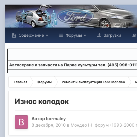
Содержание
Форумы
Загрузки
Aвтосервис и запчасти на Парке культуры тел. (495) 998-011
Главная
Форумы
Ремонт и эксплуатация Ford Mondeo
М
Износ колодок
Автор
bormaley
8 декабря, 2010
в
Мондео I-II форум (1993-2000 г