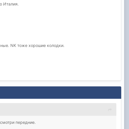
во Италия.
льные. NK тоже хорошие колодки.
 смотри передние.