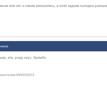
иком или нет и какие износились, в exist задние колодки разные
енено)
р, ате, роад хаус, брембо.
ователем DVK010573