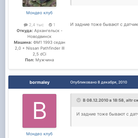
Мондео клуб
И задние тоже бывают с датчи
2,4 тыс
1
Откуда:
Архангельск -
Новодвинск
Машина:
ФМ1 1993 седан
2,0 + Nissan Pathfinder III
2,5 dCi
Пол:
Мужчина
bormaley
Опубликовано
8 декабря, 2010
В 08.12.2010 в 18:58, altr с
И задние тоже бывают с дат
Мондео клуб