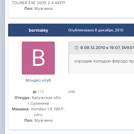
TOURER EXE 2005 2.4 АКПП
Пол:
Мужчина
bormaley
Опубликовано
8 декабря, 2010
В 08.12.2010 в 19:07, DVK0
хорошие колодки-феродо пре
Мондео клуб
спс
179
Откуда:
Калужская обл.
г.Сухиничи
Машина:
mondeo 1.8 1997г.
хэтч.
Пол:
Мужчина