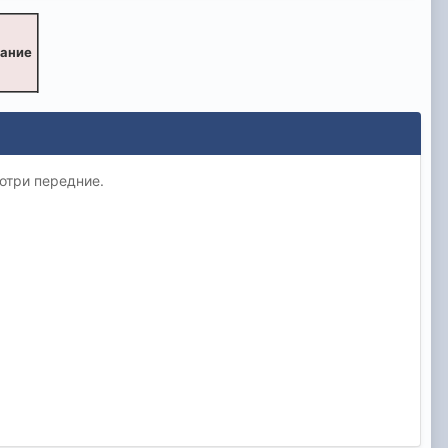
вание
мотри передние.