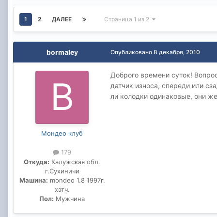
1
2
ДАЛЕЕ
Страница 1 из 2
bormaley
Опубликовано
8 декабря, 2010
Доброго времени суток! Вопрос
датчик износа, спереди или сз
ли колодки одинаковые, они же
Мондео клуб
179
Откуда:
Калужская обл.
г.Сухиничи
Машина:
mondeo 1.8 1997г.
хэтч.
Пол:
Мужчина