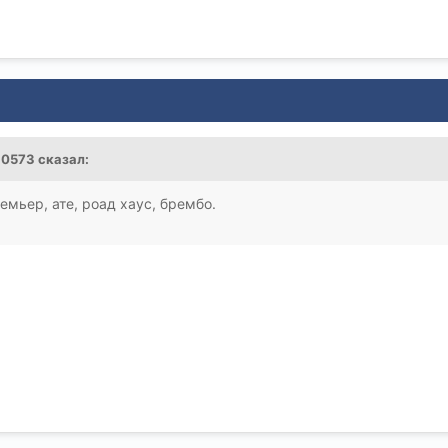
10573 сказал:
мьер, ате, роад хаус, брембо.