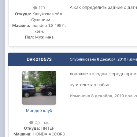
А как определить задние с датч
179
Откуда:
Калужская обл.
г.Сухиничи
Машина:
mondeo 1.8 1997г.
хэтч.
Пол:
Мужчина
DVK010573
Опубликовано
8 декабря, 2010
(изм
хорошие колодки-феродо премье
ну и текстар забыл
Изменено
8 декабря, 2010
польз
Мондео клуб
2,3 тыс
Откуда:
ПИТЕР
Машина:
HONDA ACCORD