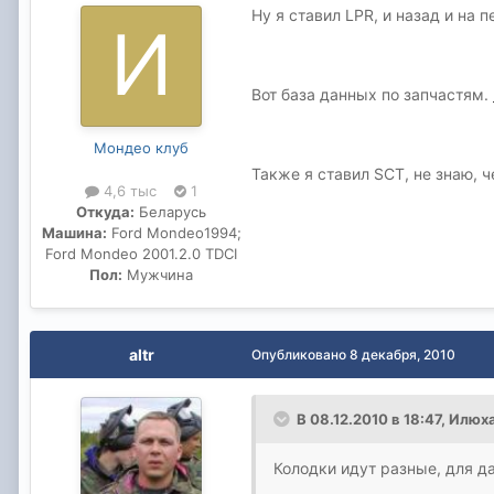
Ну я ставил LPR, и назад и на
Вот база данных по запчастям.
Мондео клуб
Также я ставил SCT, не знаю, 
4,6 тыс
1
Откуда:
Беларусь
Машина:
Ford Mondeo1994;
Ford Mondeo 2001.2.0 TDCI
Пол:
Мужчина
altr
Опубликовано
8 декабря, 2010
В 08.12.2010 в 18:47, Илюх
Колодки идут разные, для да