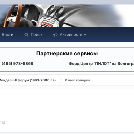
Блоги
Поиск
Активность
Партнерские сервисы
1 (495) 978-8866
Форд Центр "ПИЛОТ" на Волгогр
ондео I-II форум (1993-2000 г.в)
Износ колодок
.в)