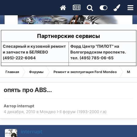
Партнерские сервисы
Слесарный и кузовной ремонт
Форд Центр "ПИЛОТ" на
и запчасти в БЕЛЯЕВО
Волгоградском проспекте.
(495)-222-6064
тел. (495) 785-06-65
Главная
Форумы
Ремонт и эксплуатация Ford Mondeo
Монде
опять про ABS...
Автор
interrupt
4 декабря, 2010
в
Мондео I-II форум (1993-2000 г.в)
interrupt