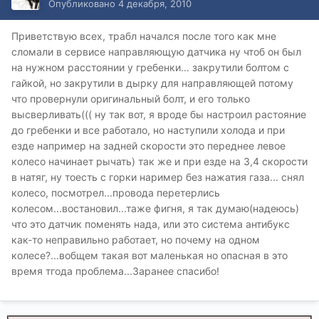
Опубликовано
4 декабря, 2010
Приветствую всех, трабл начался после того как мне
сломали в сервисе направляющую датчика ну чтоб он был
на нужном расстоянии у гребенки... закрутили болтом с
гайкой, но закрутили в дырку для направляющей потому
что провернули оригинальный болт, и его только
высверливать((( ну так вот, я вроде бы настроил растояние
до гребенки и все работало, но наступили холода и при
езде например на задней скорости это переднее левое
колесо начинает рычать) так же и при езде на 3,4 скорости
в натяг, ну тоесть с горки наример без нажатия газа... снял
колесо, посмотрел...провода перетерлись
колесом...востановил...таже фигня, я так думаю(надеюсь)
что это датчик поменять нада, или это система антибукс
как-то неправильно работает, но почему на одном
колесе?...вобщем такая вот маленькая но опасная в это
время тгода проблема...Заранее спасибо!