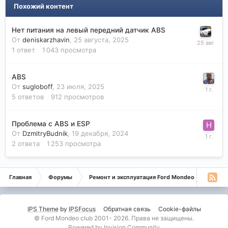
Похожий контент
Нет питания на левый передний датчик ABS
От
deniskarzhavin
,
25 августа, 2025
1
ответ
1 043
просмотра
ABS
От
sugloboff
,
23 июля, 2025
5
ответов
912
просмотров
Проблема с ABS и ESP
От
DzmitryBudnik
,
19 декабря, 2024
2
ответа
1 253
просмотра
Главная
Форумы
Ремонт и эксплуатация Ford Mondeo
Монде
IPS Theme
by
IPSFocus
Обратная связь
Cookie-файлы
© Ford Mondeo club 2001- 2026. Права не защищены.
Powered by Invision Community