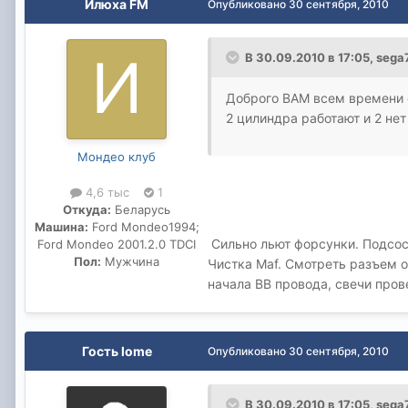
Илюха FM
Опубликовано
30 сентября, 2010
В 30.09.2010 в 17:05, sega
Доброго ВАМ всем времени
2 цилиндра работают и 2 нет
Мондео клуб
4,6 тыс
1
Откуда:
Беларусь
Машина:
Ford Mondeo1994;
Сильно льют форсунки. Подсосы
Ford Mondeo 2001.2.0 TDCI
Пол:
Мужчина
Чистка Maf. Смотреть разъем о
начала ВВ провода, свечи про
Гость lome
Опубликовано
30 сентября, 2010
В 30.09.2010 в 17:05, sega