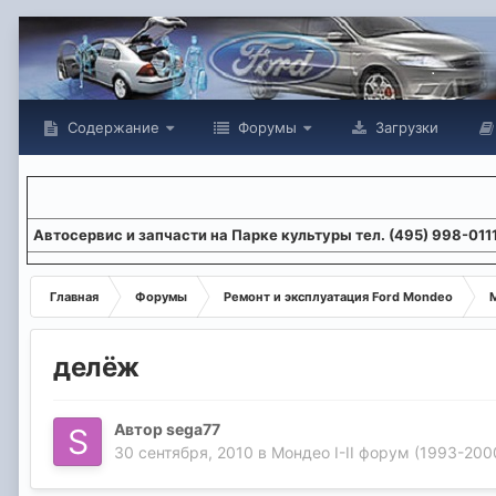
Содержание
Форумы
Загрузки
Aвтосервис и запчасти на Парке культуры тел. (495) 998-011
Главная
Форумы
Ремонт и эксплуатация Ford Mondeo
М
делёж
Автор
sega77
30 сентября, 2010
в
Мондео I-II форум (1993-2000