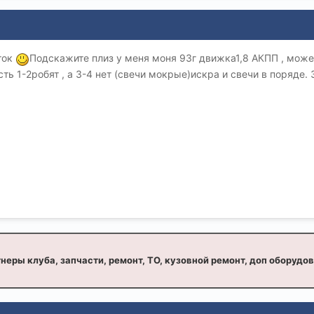
ток
Подскажите плиз у меня моня 93г движка1,8 АКПП , может
сть 1-2робят , а 3-4 нет (свечи мокрые)искра и свечи в поряде.
неры клуба, запчасти, ремонт, ТО, кузовной ремонт, доп оборудо