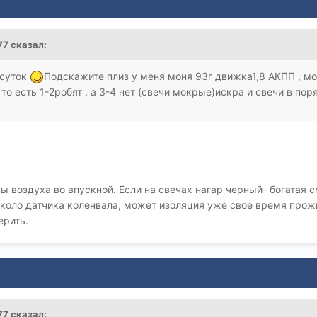
77 сказал:
 суток
Подскажите плиз у меня моня 93г движка1,8 АКПП , мо
 то есть 1-2робят , а 3-4 нет (свечи мокрые)искра и свечи в пор
 воздуха во впускной. Если на свечах нагар черный- богатая с
коло датчика коленвала, может изоляция уже свое время прожи
верить.
77 сказал: