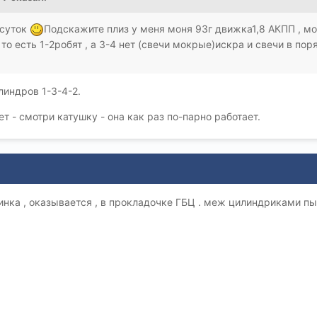
 суток
Подскажите плиз у меня моня 93г движка1,8 АКПП , мо
 то есть 1-2робят , а 3-4 нет (свечи мокрые)искра и свечи в пор
линдров 1-3-4-2.
т - смотри катушку - она как раз по-парно работает.
нка , оказывается , в прокладочке ГБЦ . меж цилиндриками п