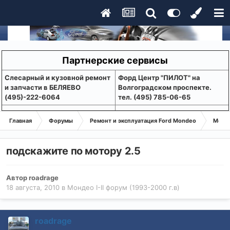
Партнерские сервисы
Слесарный и кузовной ремонт
Форд Центр "ПИЛОТ" на
и запчасти в БЕЛЯЕВО
Волгоградском проспекте.
(495)-222-6064
тел. (495) 785-06-65
Главная
Форумы
Ремонт и эксплуатация Ford Mondeo
Монде
подскажите по мотору 2.5
Автор
roadrage
18 августа, 2010
в
Мондео I-II форум (1993-2000 г.в)
roadrage