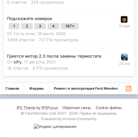
0
ответов
326
просмотров
Подскажите номерок
1
2
3
4
187
От Гость lome,
18 июля, 2006
4 668
ответов
727 714
просмотров
Греется мотор 2.3 после замены термостата
От
idfly
,
17 августа, 2021
18
ответов
5 779
просмотров
Главная
Форумы
Ремонт и эксплуатация Ford Mondeo
Монде
IPS Theme
by
IPSFocus
Обратная связь
Cookie-файлы
© Ford Mondeo club 2001- 2026. Права не защищены.
Powered by Invision Community