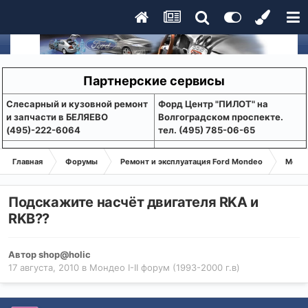
Партнерские сервисы
Слесарный и кузовной ремонт
Форд Центр "ПИЛОТ" на
и запчасти в БЕЛЯЕВО
Волгоградском проспекте.
(495)-222-6064
тел. (495) 785-06-65
Главная
Форумы
Ремонт и эксплуатация Ford Mondeo
Монде
Подскажите насчёт двигателя RKA и
RKB??
Автор
shop@holic
17 августа, 2010
в
Мондео I-II форум (1993-2000 г.в)