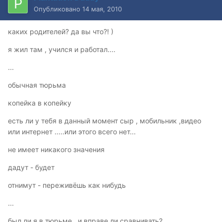
Опубликовано
14 мая, 2010
каких родителей? да вы что?! )
я жил там , учился и работал....
...
обычная тюрьма
копейка в копейку
есть ли у тебя в данный момент сыр , мобильник ,видео
или интернет .....или этого всего нет...
не имеет никакого значения
дадут - будет
отнимут - переживёшь как нибудь
...
был ли я в тюрьме , и вправе ли сравнивать?