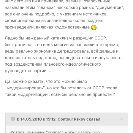
ни с сего его имя приделали, разные "озабоченные"
называли этим "планом" несколько разных "документов",
все они очень подробно, с указанием источников,
скомпилированы из значительно более поздних
произведений, включая художественные
.
Ладно бы нежданный катаклизм разрушил СССР,
быстротечно ... но ведь многие из нас жили в то время,
ведь реально экономика деградировала, всё дальше и
дальше катясь под откос, последовательно и неуклонно ...
под воздействием планового-идеологического
руководства партии ...
Да, можно сказать, что это можно было
"модернизировать", но что бы осталось от СССР после
такой модернизации , если бы реально её провести ?
В 14.05.2010 в 15:12, Contour Pskov сказал:
Кстати, из наших "коллег" могу сказать про