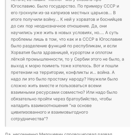
Югославию. Было государство. По примеру СССР и
его грохнули из-за капризов местных царьков... В
итоге получили войну... К ней у хорватов и боснийцев
до сих пор неоднозначное отношение. Да, они
научились уже жить в новых условиях, но.... А суть
проблемы лишь в том, что как и в СССР в Югославии
было разделение функций по республикам, и если
Хорватия была здравницей, курортом и оплотом
лёгкой промышленности, то у Сербии этого не было, а
выход к морю поиметь тоже хотелось. Вот и пошли
претензии на территории, конфликты и... война. А
надо ли это было простому народу? Неужели было
сложно жить вместе и пользоваться всеми
взаимными ресурсами совместно? Или надо было
обязательно пройти через братоубийство, чтобы
наладить взаимоотношения "на основе
цивилизованного и взаимовыгодного
сотрудничества"?
Да, несомненно Милошевич спровоцировал развал,