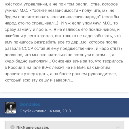
жёстком управлении, а не при том распи...стве, которое
учинил М.С. - "хотите независимости - получите, мы не
будем препятствовать волеизъявлению народа" (если бы
народ кто-то спрашивал...). И уж если упомянул М.С., то
сразу замечу и про Б.Н. Я не являюсь его поклонником, и
ошибок и у него хватало, вот только не надо забывать, что
ему пришлось разгребать всё то дер..мо, которое после
развала СССР оставил ему предшественник, и надо отдать
должное, что мы окончательно не потонули в этом ..., а
худо-бедно выползли... Основная вина за то, что творилось
в России в начале 90-х лежит не на ЕБН, как многим
нравится утверждать, а на более раннем руководителе,
который всю эту кашу и заварил...
Gonzales
Опубликовано
14 мая, 2010
NikName сказал: