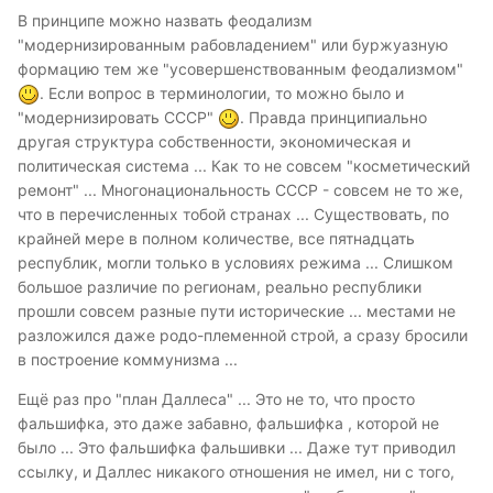
В принципе можно назвать феодализм
"модернизированным рабовладением" или буржуазную
формацию тем же "усовершенствованным феодализмом"
. Если вопрос в терминологии, то можно было и
"модернизировать СССР"
. Правда принципиально
другая структура собственности, экономическая и
политическая система ... Как то не совсем "косметический
ремонт" ... Многонациональность СССР - совсем не то же,
что в перечисленных тобой странах ... Существовать, по
крайней мере в полном количестве, все пятнадцать
республик, могли только в условиях режима ... Слишком
большое различие по регионам, реально республики
прошли совсем разные пути исторические ... местами не
разложился даже родо-племенной строй, а сразу бросили
в построение коммунизма ...
Ещё раз про "план Даллеса" ... Это не то, что просто
фальшифка, это даже забавно, фальшифка , которой не
было ... Это фальшифка фальшивки ... Даже тут приводил
ссылку, и Даллес никакого отношения не имел, ни с того,