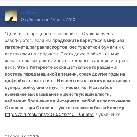
redlynx
Опубликовано
14 мая, 2010
"Девяносто процентов поклонников Сталина очень
заволнуются, если им
предложить вернуться в мир без
Интернета, загранпаспортов, без туалетной бумаги
и с
карточками на продукты. Пусть даже в обмен на мир
замечательных ракет, мощных ядерных зарядов и строек
века.
Это в Интернете восхищаться все горазды – а
поставь перед машиной времени, сразу другие годы на
циферблате выставят… И своего сына на комсомольскую
суперстройку они отпустят неохотно. И за любое
нынешнее высказывание о действующей власти,
небрежно брошенное в Интернете, любой из поклонников
Сталина – при Сталине – уже отправился бы на Колыму.
"
http://vz.ru/columns/2010/5/12/401109.html
Лукьяненко
так же и с СССР