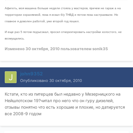
Афигеть, моя машина больше недели стояла у мастеров, причем не гараж а на
территории охраняемой, пока я искал б/у ТНВД и потом пока настраивали. Но
главное я доволен работой, уже второй год пошел.
И еще раз 5 потом подъезжал, просил откоректировать настройки холостого, не
возмущались.
Изменено
30 октября, 2010
пользователем sonik35
john9352
Опубликовано
30 октября, 2010
Кстати, кто из питерцев был недавно у Мезерницкого на
Нейшлотском 19?читал про него что он гуру дизелей,
отзывы понятно что есть хорошие и плохие, но датируется
все 2008-9 годом