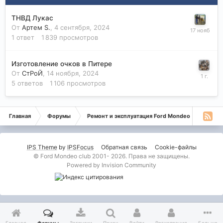
ТНВД Лукас
От
Артем S.
,
4 сентября, 2024
1
ответ
1 839
просмотров
Изготовление очков в Питере
От
СтРоЙ
,
14 ноября, 2024
5
ответов
1 106
просмотров
Главная
Форумы
Ремонт и эксплуатация Ford Mondeo
Дизе
IPS Theme
by
IPSFocus
Обратная связь
Cookie-файлы
© Ford Mondeo club 2001- 2026. Права не защищены.
Powered by Invision Community