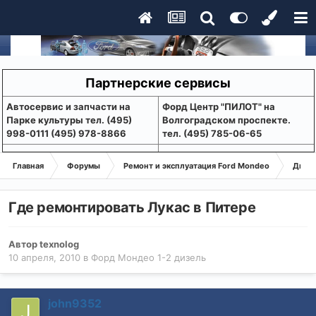
Партнерские сервисы
Aвтосервис и запчасти на
Форд Центр "ПИЛОТ" на
Парке культуры тел. (495)
Волгоградском проспекте.
998-0111 (495) 978-8866
тел. (495) 785-06-65
Главная
Форумы
Ремонт и эксплуатация Ford Mondeo
Дизе
Где ремонтировать Лукас в Питере
Автор
texnolog
10 апреля, 2010
в
Форд Мондео 1-2 дизель
john9352