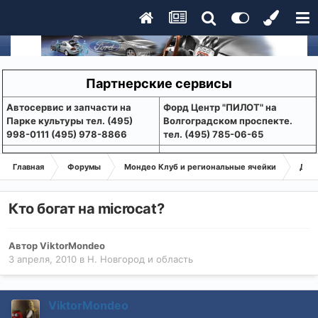
Партнерские сервисы
Aвтосервис и запчасти на
Форд Центр "ПИЛОТ" на
Парке культуры тел. (495)
Волгоградском проспекте.
998-0111 (495) 978-8866
тел. (495) 785-06-65
Главная
Форумы
Мондео Клуб и региональные ячейки
Дел
Кто богат на microcat?
Автор
ViktorMondeo
3 апреля, 2010
в
Н. Новгород и область
ViktorMondeo