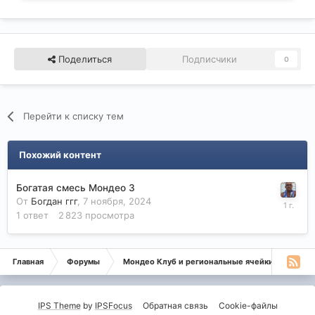
Поделиться
Подписчики
0
Перейти к списку тем
Похожий контент
Богатая смесь Мондео 3
От
Богдан ггг
,
7 ноября, 2024
1
ответ
2 823
просмотра
Главная
Форумы
Мондео Клуб и региональные ячейки
Дел
IPS Theme
by
IPSFocus
Обратная связь
Cookie-файлы