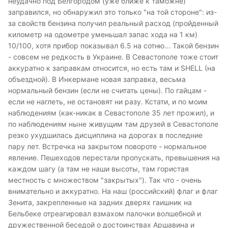
неудачно под Белгородом (уже ближе к таможне)
заправился, но обнаружил это только "на той стороне": из-
за свойств бензина получил реальный расход (пройденный
километр на одометре уменьшал запас хода на 1 км)
10/100, хотя прибор показывал 6.5 на сотню... Такой бензин
- совсем не редкость в Украине. В Севастополе тоже стоит
аккуратно к заправкам относится, но есть там и SHELL (на
объездной). В Инкермане новая заправка, весьма
нормальный бензин (если не считать цены). По гайцам -
если не наглеть, не остановят ни разу. Кстати, и по моим
наблюдениям (как-никак в Севастополе 35 лет прожил), и
по наблюдениям ныне живущим там друзей в Севастополе
резко ухудшилась дисциплина на дорогах в последние
пару лет. Встречка на закрытом повороте - нормальное
явление. Пешеходов перестали пропускать, превышения на
каждом шагу (а там не наши высоты, там гористая
местность с множеством "закрытых"). Так что - очень
внимательно и аккуратно. На наш (российский) флаг и флаг
Зенита, закрепленные на задних дверях гаишник на
Бельбеке отреагировал взмахом палочки волшебной и
дружественной беседой о достоинствах Аршавина и