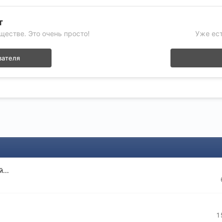
т
ществе. Это очень просто!
Уже ест
вателя
...
1