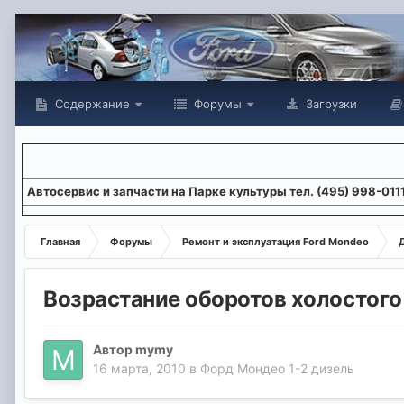
Содержание
Форумы
Загрузки
Aвтосервис и запчасти на Парке культуры тел. (495) 998-011
Главная
Форумы
Ремонт и эксплуатация Ford Mondeo
Возрастание оборотов холостого
Автор
mymy
16 марта, 2010
в
Форд Мондео 1-2 дизель