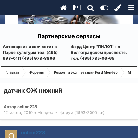
Партнерские сервисы
Aвтосервис и запчасти на
Форд Центр "ПИЛОТ" на
Парке культуры тел. (495)
Волгоградском проспекте.
998-0111 (495) 978-8866
тел. (495) 785-06-65
Главная
Форумы
Ремонт и эксплуатация Ford Mondeo
Монде
датчик ОЖ нижний
Автор
online228
12 марта, 2010
в
Мондео I-II форум (1993-2000 г.в)
online228