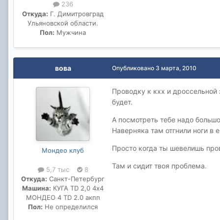
236
Откуда:
Г. Димитровград
Ульяновской области.
Пол:
Мужчина
вова
Опубликовано
3 марта, 2010
Проводку к кхх и дроссельной 
будет.
А посмотреть тебе надо большо
Наверняка там отгнили ноги в е
Просто когда ты шевелишь пров
Мондео клуб
Там и сидит твоя проблема.
5,7 тыс
8
Откуда:
Санкт-Петербург
Машина:
КУГА TD 2,0 4х4
МОНДЕО 4 TD 2.0 акпп
Пол:
Не определился