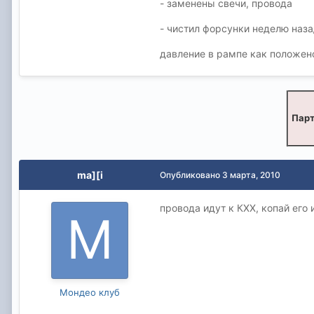
- заменены свечи, провода
- чистил форсунки неделю наза
давление в рампе как положено
Парт
ma][i
Опубликовано
3 марта, 2010
провода идут к КХХ, копай его
Мондео клуб