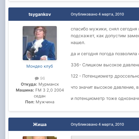
tsygankov
Опубликовано
4 марта, 2010
спасибо мужики, снял сегодня 
подскажет, как допустим замен
нашел.
да и сегодня погода позволила
336- Слишком высокое давлени
Мондео клуб
122 - Потенциометр дроссельн
96
Откуда:
Мурманск
что значит высокое давление, в
Машина:
FM 3 2,0 2004
седан
и потенциометр тоже однознач
Пол:
Мужчина
Жиша
Опубликовано
4 марта, 2010