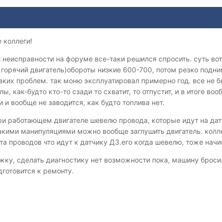
 коллеги!
й неисправности на форуме все-таки решился спросить. суть вот
и горячий двигатель)обороты низкие 600-700, потом резко подн
ких проблем. так моню эксплуатировал примерно год. все не бы
, как-будто кто-то сзади то схватит, то отпустит, и в итоге воо
и и вообще не заводится, как будто топлива нет.
ри работающем двигателе шевелю провода, которые идут на дат
акими манипуляциями можно вообще заглушить двигатель. колле
ута проводов что идут к датчику ДЗ.его когда шевелю, тоже нач
ку, сделать диагностику нет возможности пока, машину бросил
дготовится к ремонту.