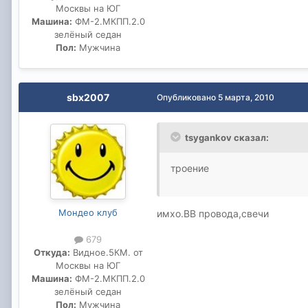
Москвы на ЮГ
Машина:
ФМ-2.МКПП.2.0
зелёный седан
Пол:
Мужчина
sbx2007
Опубликовано
5 марта, 2010
tsygankov сказал:
троение
Мондео клуб
имхо.ВВ провода,свечи
679
Откуда:
Видное.5КМ. от
Москвы на ЮГ
Машина:
ФМ-2.МКПП.2.0
зелёный седан
Пол:
Мужчина