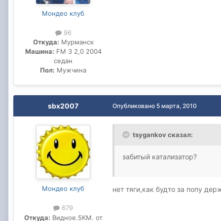
Мондео клуб
96
Откуда:
Мурманск
Машина:
FM 3 2,0 2004
седан
Пол:
Мужчина
sbx2007
Опубликовано
5 марта, 2010
tsygankov сказал:
забитый катализатор?
Мондео клуб
нет тяги,как будто за попу дер
679
Откуда:
Видное.5КМ. от