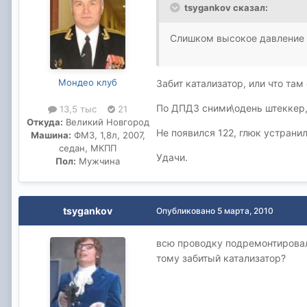
tsygankov сказал:
Слишком высокое давление 
Мондео клуб
Забит катализатор, или что там
По ДПДЗ сними\одень штеккер, 
13,5 тыс
21
Откуда:
Великий Новгород
Не появился 122, глюк устранил
Машина:
ФМ3, 1,8л, 2007,
седан, МКПП
Удачи.
Пол:
Мужчина
tsygankov
Опубликовано
5 марта, 2010
всю проводку подремонтировал,
тому забитый катализатор?