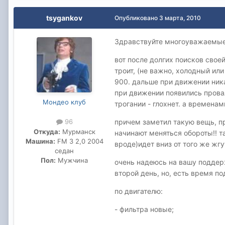
tsygankov
Опубликовано
3 марта, 2010
Здравствуйте многоуважаемые
вот после долгих поисков свое
троит, (не важно, холодный ил
900. дальше при движении ника
при движении появились провалы
Мондео клуб
трогании - глохнет. а временам
причем заметил такую вещь, п
96
Откуда:
Мурманск
начинают меняться обороты!! т
Машина:
FM 3 2,0 2004
вроде)идет вниз от того же жг
седан
Пол:
Мужчина
очень надеюсь на вашу поддерж
второй день, но, есть время по
по двигателю:
- фильтра новые;