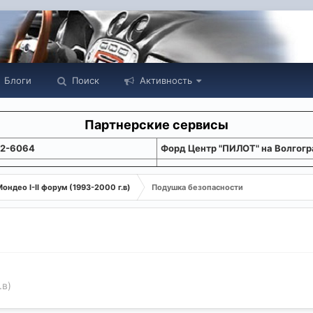
Блоги
Поиск
Активность
Партнерские сервисы
22-6064
Форд Центр "ПИЛОТ" на Волгогр
ондео I-II форум (1993-2000 г.в)
Подушка безопасности
.в)