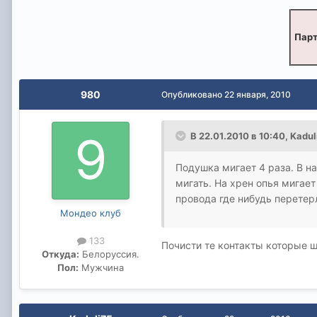
Парт
980
Опубликовано
22 января, 2010
В 22.01.2010 в 10:40, Kadu
Подушка мигает 4 раза. В н
мигать. На хрен опья мигает
провода где нибудь перетерл
Мондео клуб
133
Почисти те контакты которые ш
Откуда:
Белоруссия.
Пол:
Мужчина