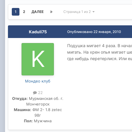
1
2
ДАЛЕЕ
Страница 1 из 2
Kaduli75
Опубликовано
22 января, 2010
Подушка мигает 4 раза. В нача
мигать. На хрен опья мигает ш
где нибудь перетерлися. Или ещ
Мондео клуб
22
Откуда:
Мурманская об. г.
Мончегорск
Машина:
ФМ 2- 1.8 zetec
98г
Пол:
Мужчина