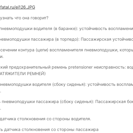
fatal.ru/ei126.JPG
узнать что она говорит?
пневмоподушки водителя (в баранке): устойчивость воспламени
невмоподушки пассажира (в торпедо): Пассажирская устойчив
 сечении контура (цепи) воспламенителя пневмоподушки, котор
и.
кий предохранительный ремень pretensioner неисправность: во
)(НАТЯЖИТЕЛИ РЕМНЕЙ)
пневмоподушки водителя (сбоку сиденья): устойчивость воспла
.
 пневмоподушки пассажира (сбоку сиденья): Пассажирская бо
.
датчика столкновения со стороны водителя.
ь датчика столкновения со стороны пассажира