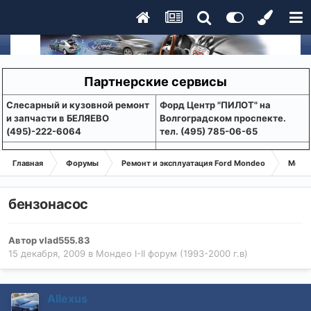
Партнерские сервисы
Слесарный и кузовной ремонт
Форд Центр "ПИЛОТ" на
и запчасти в БЕЛЯЕВО
Волгоградском проспекте.
(495)-222-6064
тел. (495) 785-06-65
Главная
Форумы
Ремонт и эксплуатация Ford Mondeo
Монде
бензонасос
Автор
vlad555.83
15 декабря, 2009
в
Мондео I-II форум (1993-2000 г.в)
Allexus