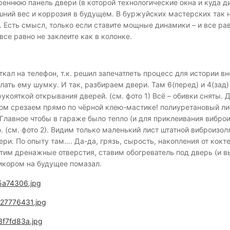
реннюю панель двери (в которой технологические окна и куда д
ишний вес и коррозия в будущем. В буржуйских мастерских так н
Есть смысл, только если ставите мощные динамики – и все равно 
все равно не заклеите как в колонке.
ткал на телефон, т.к. решил запечатлеть процесс для истории в
лать ему шумку. И так, разбираем двери. Там 6(перед) и 4(зад)
укояткой открывания дверей. (см. фото 1) Всё – обивки сняты. 
ом срезаем прямо по чёрной клею-мастике! полиуретановый лис
 Главное чтобы в гараже было тепло (и для приклеивания вибр
. (см. фото 2). Видим только маленький лист штатной виброизоля
ри. По опыту там…. Да-да, грязь, сырость, накопления от кокт
стим дренажные отверстия, ставим обогреватель под дверь (и 
тикором на будущее помазал.