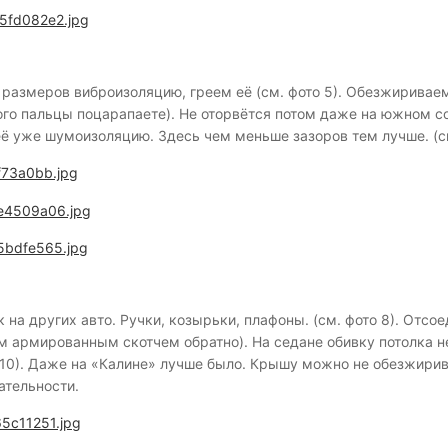
размеров виброизоляцию, греем её (см. фото 5). Обезжиривае
го пальцы поцарапаете). Не оторвётся потом даже на южном со
ё уже шумоизоляцию. Здесь чем меньше зазоров тем лучше. (см
к на других авто. Ручки, козырьки, плафоны. (см. фото 8). Отс
м армированным скотчем обратно). На седане обивку потолка н
10). Даже на «Калине» лучше было. Крышу можно не обезжиривать
ательности.