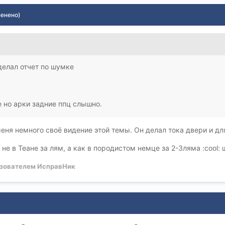
менено)
делал отчет по шумке
е но арки задние ппц слышно.
но у меня немного своё видение этой темы. Он делал тока двери и
е не в Теане за лям, а как в породистом немце за 2-3ляма :cool:
зователем ИсправНик