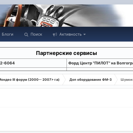
Блоги
Поиск
Активность
Партнерские сервисы
22-6064
Форд Центр "ПИЛОТ" на Волгогр
ондео III форум (2000-- 2007> г.в)
Доп оборудование ФМ-3
Шумоиз