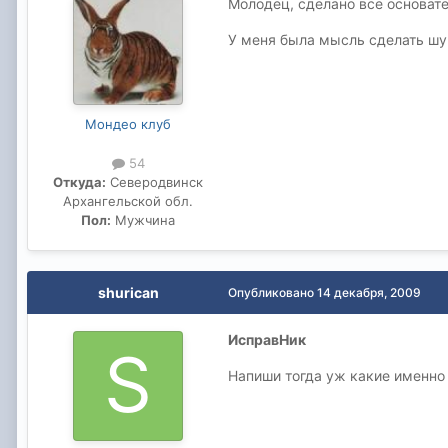
Молодец, сделано все основател
У меня была мысль сделать шумк
Мондео клуб
54
Откуда:
Северодвинск
Архангельской обл.
Пол:
Мужчина
shurican
Опубликовано
14 декабря, 2009
ИсправНик
Напиши тогда уж какие именно