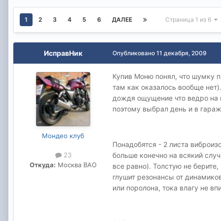
1
2
3
4
5
6
ДАЛЕЕ
Страница 1 из 6
ИсправНик
Опубликовано
11 декабря, 2009
Купив Моню понял, что шумку п
там как оказалось вообще нет)
дождя ощущение что ведро на го
поэтому выбрал день и в гараж
Мондео клуб
Понадобятся - 2 листа виброизо
больше конечно на всякий случ
23
Откуда:
Москва ВАО
все равно). Толстую не берите
глушит резонансы от динамико
или поролона, тока влагу не в