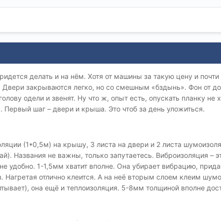
ридется делать и на нём. Хотя от машины за такую цену и почт
. Двери закрываются легко, но со смешным «бздынь». Фон от д
лову одели и звенят. Ну что ж, опыт есть, опускать планку не 
. Первый шаг – двери и крыша. Это чтоб за день уложиться.
ляции (1*0,5м) на крышу, 3 листа на двери и 2 листа шумоизоля
ай). Названия не важны, только запутаетесь. Виброизоляция – 
, не удобно. 1-1,5мм хватит вполне. Она убирает вибрацию, при
в. Нагретая отлично клеится. А на неё вторым слоем клеим шу
питывает), она ещё и теплоизоляция. 5-8мм толщиной вполне дос