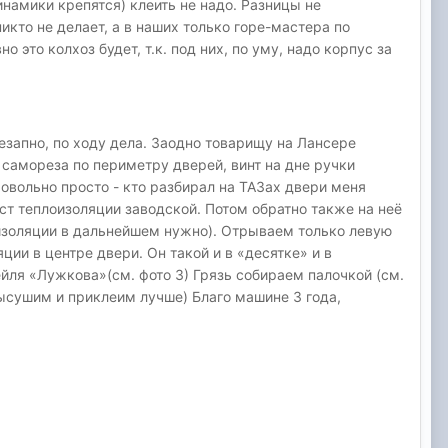
инамики крепятся) клеить не надо. Разницы не
икто не делает, а в наших только горе-мастера по
это колхоз будет, т.к. под них, по уму, надо корпус за
незапно, по ходу дела. Заодно товарищу на Лансере
 самореза по периметру дверей, винт на дне ручки
Довольно просто - кто разбирал на ТАЗах двери меня
т теплоизоляции заводской. Потом обратно также на неё
оизоляции в дальнейшем нужно). Отрываем только левую
ции в центре двери. Он такой и в «десятке» и в
ейля «Лужкова»(см. фото 3) Грязь собираем палочкой (см.
высушим и приклеим лучше) Благо машине 3 года,