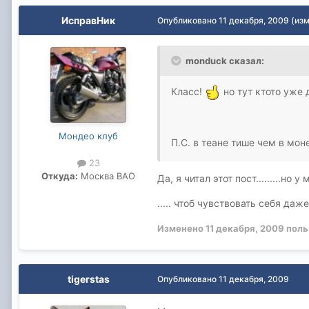
ИсправНик
Опубликовано
11 декабря, 2009
(из
monduck сказал:
Класс!
но тут ктото уже 
Мондео клуб
П.С. в теане тише чем в мон
23
Откуда:
Москва ВАО
Да, я читал этот пост.........
..... чтоб чувствовать себя даж
Изменено
11 декабря, 2009
поль
tigerstas
Опубликовано
11 декабря, 2009