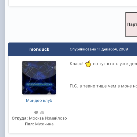
Парт
monduck
Опубликовано
11 декабря, 2009
Класс!
но тут ктото уже де
П.С. в теане тише чем в моне н
Мондео клуб
88
Откуда:
Москва Измайлово
Пол:
Мужчина