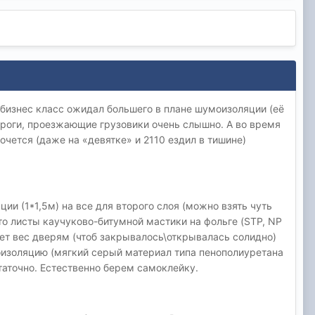
и бизнес класс ожидал большего в плане шумоизоляции (её
ороги, проезжающие грузовики очень слышно. А во время
хочется (даже на «девятке» и 2110 ездил в тишине)
ции (1*1,5м) на все для второго слоя (можно взять чуть
это листы каучуково-битумной мастики на фольге (STP, NP
дает вес дверям (чтоб закрывалось\открывалась солидно)
моизоляцию (мягкий серый материал типа пенополиуретана
таточно. Естественно берем самоклейку.