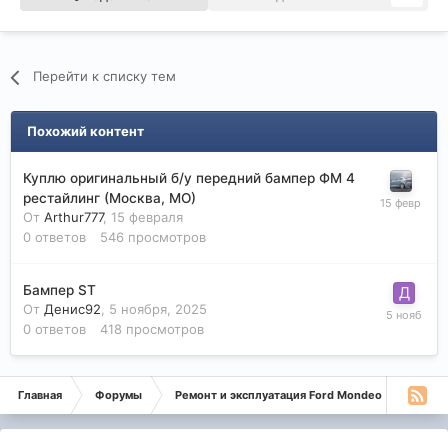
Перейти к списку тем
Похожий контент
Куплю оригинальный б/у передний бампер ФМ 4
рестайлинг (Москва, МО)
От
Arthur777
,
15 февраля
0
ответов
546
просмотров
Бампер ST
От
Денис92
,
5 ноября, 2025
0
ответов
418
просмотров
Главная
Форумы
Ремонт и эксплуатация Ford Mondeo
Монде