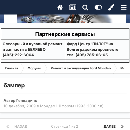
Партнерские сервисы
Слесарный и кузовной ремонт
Форд Центр "ПИЛОТ" на
и запчасти в БЕЛЯЕВО
Волгоградском проспекте.
(495)-222-6064
тел. (495) 785-06-65
Главная
Форумы
Ремонт и эксплуатация Ford Mondeo
Монде
бампер
Автор
Геннадичь
10 декабря, 2009
в
Мондео I-II форум (1993-2000 г.в)
НАЗАД
Страница 1 из 2
ДАЛЕЕ