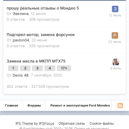
прошу реальные отзывы о Мондео 5
От
Эвелина
,
12 июля
0
ответов
308
просмотров
Подгорел мотор, замена форсунок
От
pavlon04
,
22 июня
0
ответов
326
просмотров
Замена масла в МКПП МТХ75
1
2
3
4
17
От
Denis 48
,
7 сентября, 2010
402
ответа
327 509
просмотров
Главная
Форумы
Ремонт и эксплуатация Ford Mondeo
Монде
IPS Theme
by
IPSFocus
Обратная связь
Cookie-файлы
© Ford Mondeo club 2001- 2026. Права не защищены.