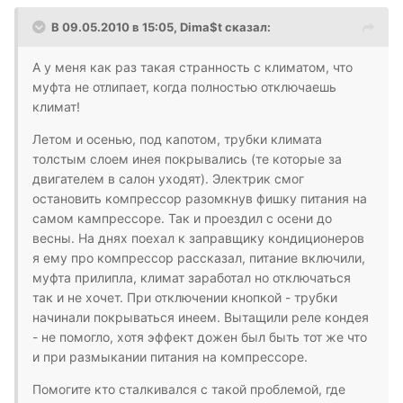
В 09.05.2010 в 15:05, Dima$t сказал:
А у меня как раз такая странность с климатом, что
муфта не отлипает, когда полностью отключаешь
климат!
Летом и осенью, под капотом, трубки климата
толстым слоем инея покрывались (те которые за
двигателем в салон уходят). Электрик смог
остановить компрессор разомкнув фишку питания на
самом кампрессоре. Так и проездил с осени до
весны. На днях поехал к заправщику кондиционеров
я ему про компрессор рассказал, питание включили,
муфта прилипла, климат заработал но отключаться
так и не хочет. При отключении кнопкой - трубки
начинали покрываться инеем. Вытащили реле кондея
- не помогло, хотя эффект дожен был быть тот же что
и при размыкании питания на компрессоре.
Помогите кто сталкивался с такой проблемой, где