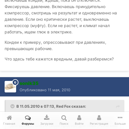
включаешь кондей, ждешь, пока он отключится.
Фиксируешь давление. Включаешь принудительно
компрессор, смотришь на результат и одновременно на
давление. Если оно критически растет, выключаешь
компрессор (муфту). Если не растет, и климат начал
работать, ищем глюк в электрике.
Кондеи к примеру, опрессовывают при давлениях,
превышающих рабочие.
Что здесь тебе кажется вредным, давай разберемся?
sonik35
Опубликовано
11 мая, 2010
В 11.05.2010 в 07:13, Red Fox сказал:
Камрад, все что написано в этой теме, написано или
Главная
Форумы
Загрузки
Поиск
Войти
Регистрация
Больше
для автора, или по твоей просьбе для тебя ;) Или мне