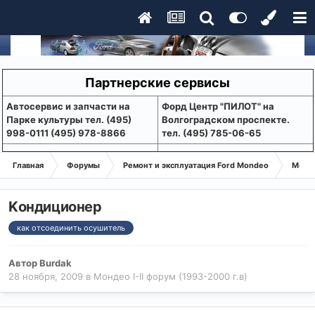
Партнерские сервисы
Aвтосервис и запчасти на
Форд Центр "ПИЛОТ" на
Парке культуры тел. (495)
Волгоградском проспекте.
998-0111 (495) 978-8866
тел. (495) 785-06-65
Главная
Форумы
Ремонт и эксплуатация Ford Mondeo
Монде
Kондиционер
как отсоединить осушитель
Автор
Burdak
28 ноября, 2009
в
Мондео I-II форум (1993-2000 г.в)