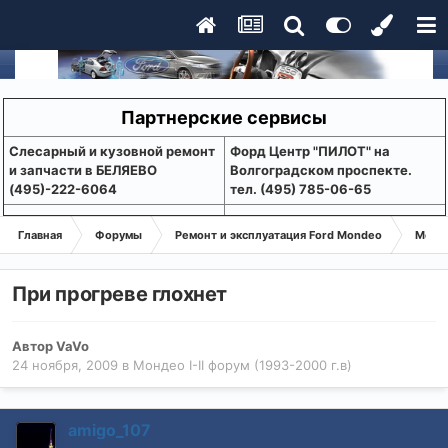
Партнерские сервисы
Слесарный и кузовной ремонт
Форд Центр "ПИЛОТ" на
и запчасти в БЕЛЯЕВО
Волгоградском проспекте.
(495)-222-6064
тел. (495) 785-06-65
Главная
Форумы
Ремонт и эксплуатация Ford Mondeo
Монде
При прогреве глохнет
Автор
VaVo
24 ноября, 2009
в
Мондео I-II форум (1993-2000 г.в)
amigo_107