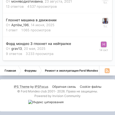
От
моняводизтихвина
,
23 августа, 2021
13
ответов
4 537
просмотров
Глохнет машина в движении
От
Артём_196
,
14 июня, 2025
1
ответ
1 065
просмотров
Форд мондео 3 глохнет на нейтралке
От
grav13
,
20 мая, 2025
9
ответов
3 233
просмотра
Главная
Форумы
Ремонт и эксплуатация Ford Mondeo
Монде
IPS Theme
by
IPSFocus
Обратная связь
Cookie-файлы
© Ford Mondeo club 2001- 2026. Права не защищены.
Powered by Invision Community