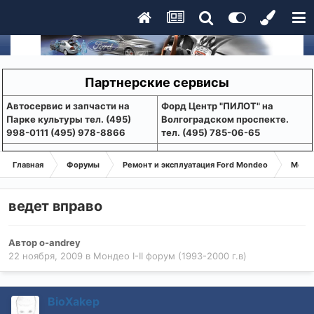
Партнерские сервисы
Aвтосервис и запчасти на
Форд Центр "ПИЛОТ" на
Парке культуры тел. (495)
Волгоградском проспекте.
998-0111 (495) 978-8866
тел. (495) 785-06-65
Главная
Форумы
Ремонт и эксплуатация Ford Mondeo
Монде
ведет вправо
Автор
o-andrey
22 ноября, 2009
в
Мондео I-II форум (1993-2000 г.в)
BioXakep