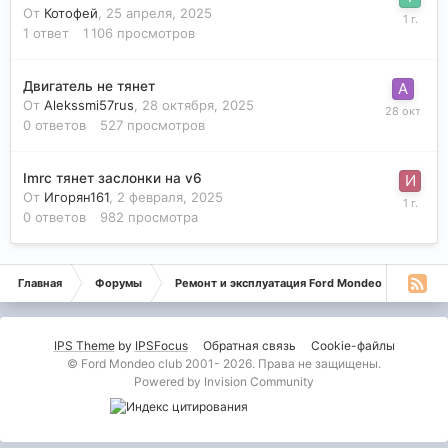
От
Котофей
,
25 апреля, 2025
1
ответ
1 106
просмотров
Двигатель не тянет
От
Alekssmi57rus
,
28 октября, 2025
0
ответов
527
просмотров
Imrc тянет заслонки на v6
От
Игорян161
,
2 февраля, 2025
0
ответов
982
просмотра
Главная
Форумы
Ремонт и эксплуатация Ford Mondeo
Монде
IPS Theme
by
IPSFocus
Обратная связь
Cookie-файлы
© Ford Mondeo club 2001- 2026. Права не защищены.
Powered by Invision Community