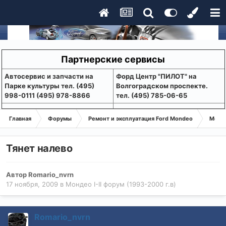
Партнерские сервисы
Aвтосервис и запчасти на
Форд Центр "ПИЛОТ" на
Парке культуры тел. (495)
Волгоградском проспекте.
998-0111 (495) 978-8866
тел. (495) 785-06-65
Главная
Форумы
Ремонт и эксплуатация Ford Mondeo
Монде
Тянет налево
Автор
Romario_nvrn
17 ноября, 2009
в
Мондео I-II форум (1993-2000 г.в)
Romario_nvrn