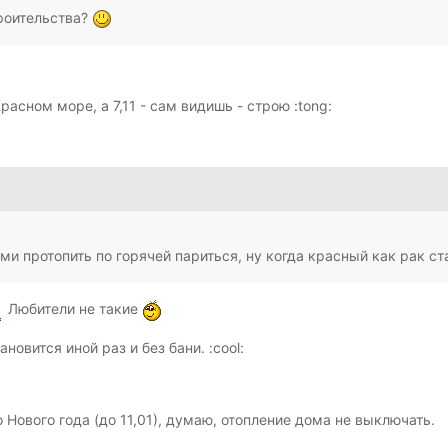
роительства?
Красном море, а 7,11 - сам видишь - строю :tong:
и протопить по горячей париться, ну когда красный как рак ст
Любители не такие
новится иной раз и без бани. :cool:
 Нового года (до 11,01), думаю, отопление дома не выключать.