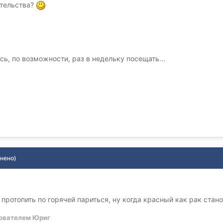
ительства?
ь, по возможности, раз в недельку посещать...
нено)
протопить по горячей париться, ну когда красный как рак стано
ователем Юриг