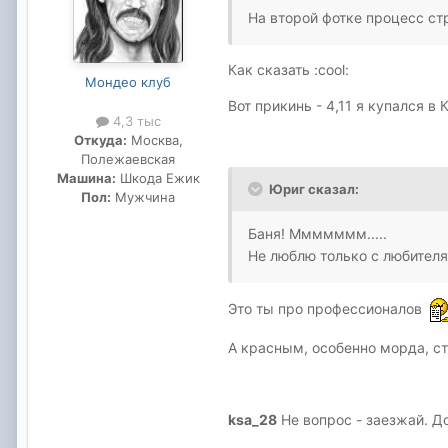
На второй фотке процесс ст
Как сказать :cool:
Мондео клуб
Вот прикинь - 4,11 я купался в 
4,3 тыс
Откуда:
Москва,
Полежаевская
Машина:
Шкода Ежик
Юриг сказал:
Пол:
Мужчина
Баня! Ммммммм.....
Не люблю только с любителям
Это ты про профессионалов
А красным, особенно морда, ста
ksa_28
Не вопрос - заезжай. До