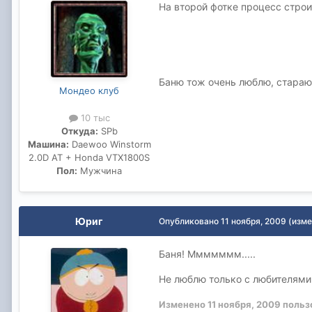
На второй фотке процесс стро
Баню тож очень люблю, стараюс
Мондео клуб
10 тыс
Откуда:
SPb
Машина:
Daewoo Winstorm
2.0D АТ + Honda VTX1800S
Пол:
Мужчина
Юриг
Опубликовано
11 ноября, 2009
(изме
Баня! Ммммммм.....
Не люблю только с любителями 
Изменено
11 ноября, 2009
польз