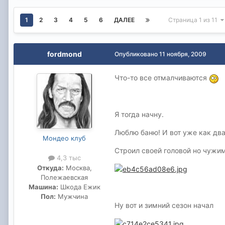
1
2
3
4
5
6
ДАЛЕЕ
Страница 1 из 11
fordmond
Опубликовано
11 ноября, 2009
Что-то все отмалчиваются
Я тогда начну.
Люблю баню! И вот уже как два
Мондео клуб
Строил своей головой но чужи
4,3 тыс
Откуда:
Москва,
Полежаевская
Машина:
Шкода Ежик
Пол:
Мужчина
Ну вот и зимний сезон начал