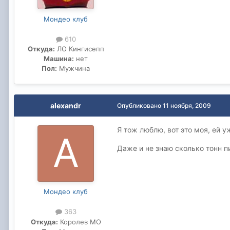
Мондео клуб
610
Откуда:
ЛО Кингисепп
Машина:
нет
Пол:
Мужчина
alexandr
Опубликовано
11 ноября, 2009
Я тож люблю, вот это моя, ей у
Даже и не знаю сколько тонн п
Мондео клуб
363
Откуда:
Королев МО