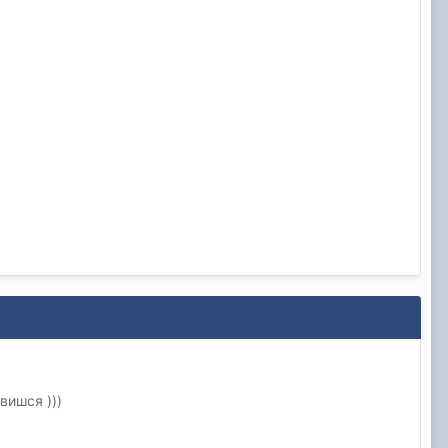
вишся )))