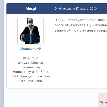
Alexgl
Опубликовано
17 марта, 2010
Люди интересуются что вышло п
около 60, кажется. Ну и входны
выпечкой, поэтому цен в таверн
Мондео клуб
4,1 тыс
Откуда:
Москва,
Зеленоград
Машина:
Куга-2, 150лс,
6МТ, Тренд+, оливковая
Пол:
Мужчина
Парт