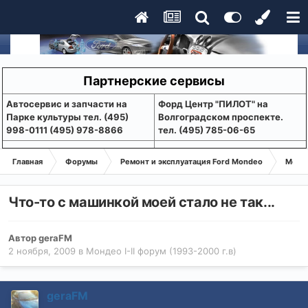
Партнерские сервисы
Aвтосервис и запчасти на
Форд Центр "ПИЛОТ" на
Парке культуры тел. (495)
Волгоградском проспекте.
998-0111 (495) 978-8866
тел. (495) 785-06-65
Главная
Форумы
Ремонт и эксплуатация Ford Mondeo
Монде
Что-то с машинкой моей стало не так...
Автор
geraFM
2 ноября, 2009
в
Мондео I-II форум (1993-2000 г.в)
geraFM