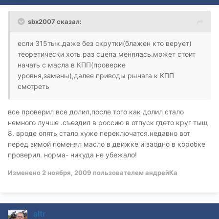
sbx2007 сказал:
если 315тык.даже без скрутки(блажен кто верует)
теоретически хоть раз сцепа менялась.может стоит
начать с масла в КПП(проверке
уровня,замены),далее приводы рычага к КПП
смотреть
все проверил все долил,после того как долил стало
немного лучше .съездил в россию в отпуск гдето круг тыщ
8. вроде опять стало хуже переключатся.недавно вот
перед зимой поменял масло в движке и заодно в коробке
проверил. норма- никуда не убежало!
Изменено
2 ноября, 2009
пользователем андрейКа
altr