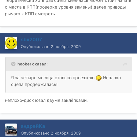
теоретически хоть раз сцепа менялась.может стоит начать
с масла в КПП(проверке уровня,замены),далее приводы
рычага к КПП смотреть
sbx2007
Опубликовано
2 ноября, 2009
hooker сказал:
Я за четыре месяца столько проезжаю
Неплохо
сцепа продержалась!
неплохо-диск юзал двумя заклёпками.
андрейКа
Опубликовано
2 ноября, 2009