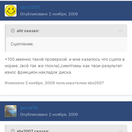
sbx2007
Опубликовано
2 ноября, 2009
altr сказал:
Сцепление.
+100.именно такой проверкой. и мне казалось что сцепа в
норме..(всё так же глохла),симптомы как твои-результат:
износ фрикцион.накладок диска.
Изменено
2 ноября, 2009
пользователем sbx2007
geraFM
Опубликовано
2 ноября, 2009
sbx2007 сказал: