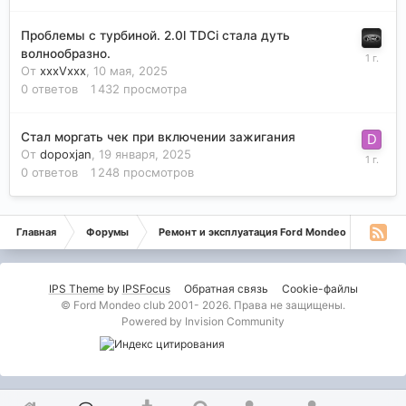
Проблемы с турбиной. 2.0l TDCi стала дуть
волнообразно.
От
xxxVxxx
,
10 мая, 2025
0
ответов
1 432
просмотра
Стал моргать чек при включении зажигания
От
dopoxjan
,
19 января, 2025
0
ответов
1 248
просмотров
Главная
Форумы
Ремонт и эксплуатация Ford Mondeo
Монде
IPS Theme
by
IPSFocus
Обратная связь
Cookie-файлы
© Ford Mondeo club 2001- 2026. Права не защищены.
Powered by Invision Community