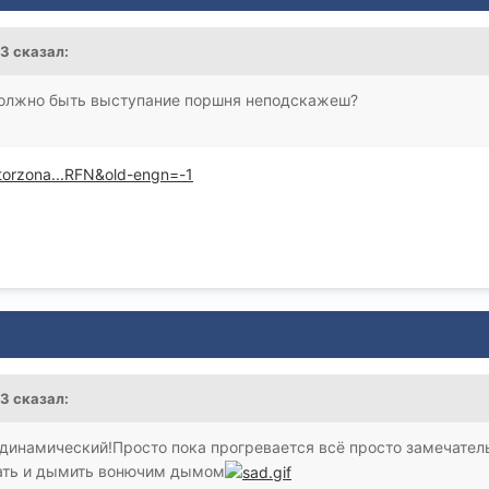
53 сказал:
олжно быть выступание поршня неподскажеш?
torzona...RFN&old-engn=-1
53 сказал:
 динамический!Просто пока прогревается всё просто замечатель
тать и дымить вонючим дымом