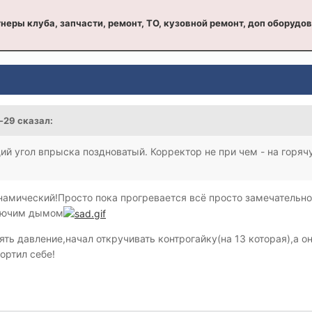
неры клуба, запчасти, ремонт, ТО, кузовной ремонт, доп оборудо
a-29 сказал:
й угол впрыска поздноватый. Корректор не при чем - на горячую
намический!Просто пока прогревается всё просто замечательно(
онючим дымом
ять давление,начал откручивать контрогайку(на 13 которая),а 
ортил себе!