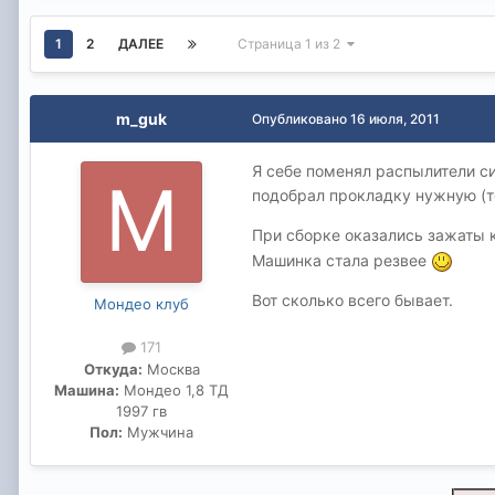
1
2
ДАЛЕЕ
Страница 1 из 2
m_guk
Опубликовано
16 июля, 2011
Я себе поменял распылители с
подобрал прокладку нужную (т
При сборке оказались зажаты к
Машинка стала резвее
Вот сколько всего бывает.
Мондео клуб
171
Откуда:
Москва
Машина:
Мондео 1,8 ТД
1997 гв
Пол:
Мужчина