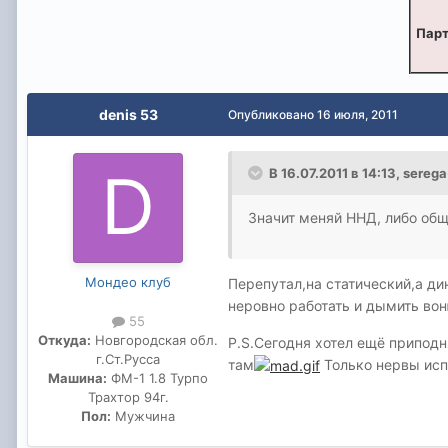
Парт
denis 53
Опубликовано
16 июля, 2011
В 16.07.2011 в 14:13, sereg
Значит меняй ННД, либо общи
Мондео клуб
Перепутал,на статический,а ди
неровно работать и дымить в
55
Откуда:
Новгородская обл.
P.S.Сегодня хотел ещё приподн
г.Ст.Русса
там
Только нервы исп
Машина:
ФМ-1 1.8 Турпо
Трахтор 94г.
Пол:
Мужчина