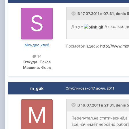
В 17.07.2011 в 07:31, denis 
Да уж
А сколько д
Мондео клуб
Посмотри здесь:
http://www.mo
14
Откуда:
Псков
Машина:
Форд
m_guk
Опубликовано
17 июля, 2011
В 16.07.2011 в 21:31, denis 
Перепутал,на статический,а
всё,начинает неровно рабо