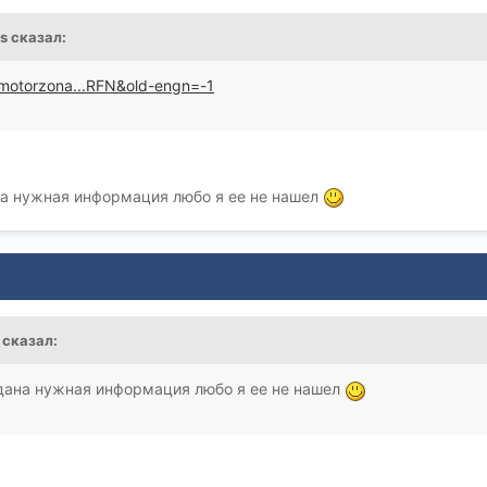
os сказал:
.motorzona...RFN&old-engn=-1
на нужная информация любо я ее не нашел
 сказал:
 дана нужная информация любо я ее не нашел