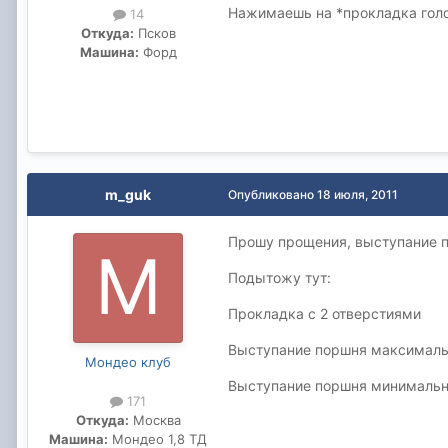
Нажимаешь на *прокладка голов
14
Откуда:
Псков
Машина:
Форд
m_guk
Опубликовано
18 июля, 2011
Прошу прощения, выступание п
Подытожу тут:
Прокладка с 2 отверстиями
Выступание поршня максималь
Мондео клуб
Выступание поршня минимальн
171
Откуда:
Москва
Машина:
Мондео 1,8 ТД