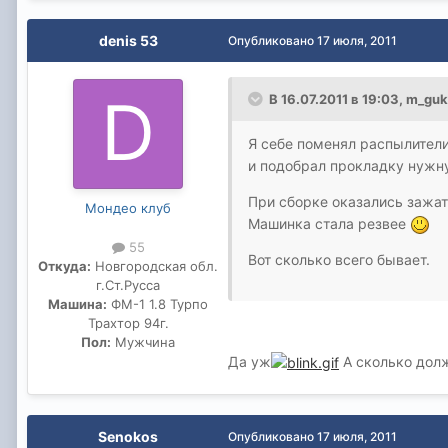
denis 53
Опубликовано
17 июля, 2011
В 16.07.2011 в 19:03, m_gu
Я себе поменял распылител
и подобрал прокладку нужну
При сборке оказались зажат
Мондео клуб
Машинка стала резвее
55
Вот сколько всего бывает.
Откуда:
Новгородская обл.
г.Ст.Русса
Машина:
ФМ-1 1.8 Турпо
Трахтор 94г.
Пол:
Мужчина
Да уж
А сколько дол
Senokos
Опубликовано
17 июля, 2011