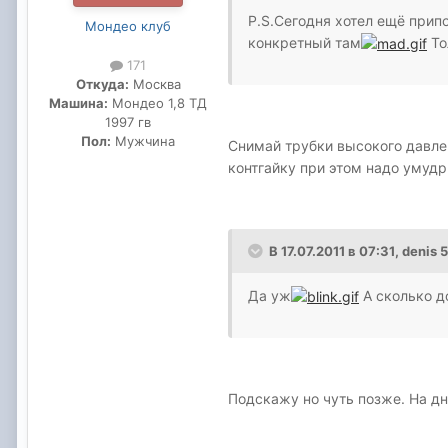
P.S.Сегодня хотел ещё прип
Мондео клуб
конкретный там
То
171
Откуда:
Москва
Машина:
Мондео 1,8 ТД
1997 гв
Пол:
Мужчина
Снимай трубки высокого давлен
контгайку при этом надо умудр
В 17.07.2011 в 07:31, denis 
Да уж
А сколько д
Подскажу но чуть позже. На дн