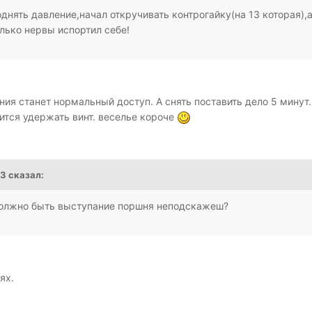
однять давление,начал откручивать контрогайку(на 13 которая)
лько нервы испортил себе!
ия станет нормальный доступ. А снять поставить дело 5 минут
ится удержать винт. веселье короче
53 сказал:
олжно быть выступание поршня неподскажеш?
ях.