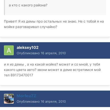
а кто с какого района?
Привет! Я из демы про остальных не знаю. Не с тобой я на
мойке разговаривал случайно?
aleksey102
Опубликовано
16 апреля, 2010
и я из демы , а на какой мойке? может и со мной, у тебя
какого цвета авто? звони может в деме встретимся мой
тел 89173470017
MorfeuZZ
Опубликовано
16 апреля, 2010