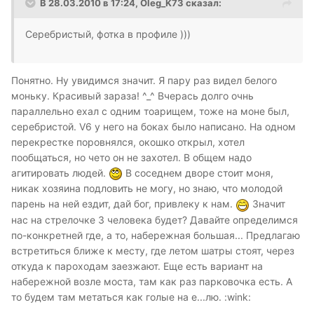
В 28.03.2010 в 17:24, Oleg_K73 сказал:
Серебристый, фотка в профиле )))
Понятно. Ну увидимся значит. Я пару раз видел белого
моньку. Красивый зараза! ^_^ Вчерась долго очнь
параллельно ехал с одним тоарищем, тоже на моне был,
серебристой. V6 у него на боках было написано. На одном
перекрестке поровнялся, окошко открыл, хотел
пообщаться, но чето он не захотел. В общем надо
агитировать людей.
В соседнем дворе стоит моня,
никак хозяина подловить не могу, но знаю, что молодой
парень на ней ездит, дай бог, привлеку к нам.
Значит
нас на стрелочке 3 человека будет? Давайте определимся
по-конкретней где, а то, набережная большая... Предлагаю
встретиться ближе к месту, где летом шатры стоят, через
откуда к пароходам заезжают. Еще есть вариант на
набережной возле моста, там как раз парковочка есть. А
то будем там метаться как голые на е...лю. :wink: