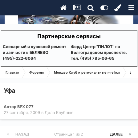
Партнерские сервисы
Слесарный и кузовной ремонт
Форд Центр "ПИЛОТ" на
и запчасти в БЕЛЯЕВО
Волгоградском проспекте.
(495)-222-6064
тел. (495) 785-06-65
Главная
Форумы
Мондео Клуб и региональные ячейки
Дел
Уфа
Автор
БРХ 077
27 сентября, 2009
в
Дела Клубные
НАЗАД
Страница 1 из 2
ДАЛЕЕ