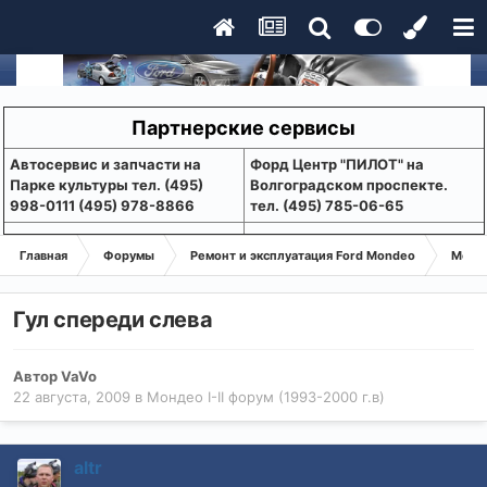
Партнерские сервисы
Aвтосервис и запчасти на
Форд Центр "ПИЛОТ" на
Парке культуры тел. (495)
Волгоградском проспекте.
998-0111 (495) 978-8866
тел. (495) 785-06-65
Главная
Форумы
Ремонт и эксплуатация Ford Mondeo
Монде
Гул спереди слева
Автор
VaVo
22 августа, 2009
в
Мондео I-II форум (1993-2000 г.в)
altr