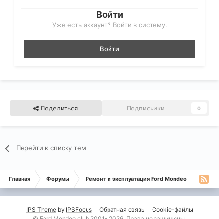
Войти
Уже есть аккаунт? Войти в систему.
Войти
Поделиться
Подписчики
0
Перейти к списку тем
Главная
Форумы
Ремонт и эксплуатация Ford Mondeo
Монде
IPS Theme
by
IPSFocus
Обратная связь
Cookie-файлы
© Ford Mondeo club 2001- 2026. Права не защищены.