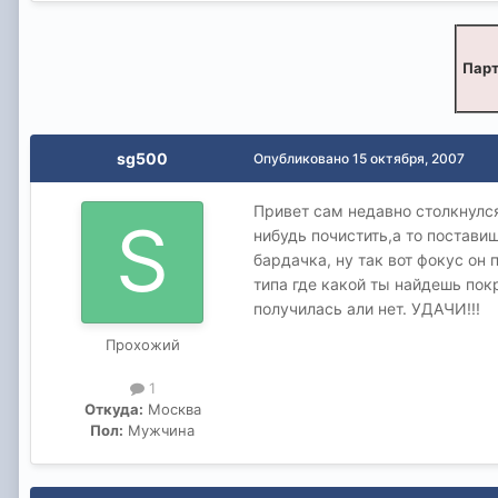
Парт
sg500
Опубликовано
15 октября, 2007
Привет сам недавно столкнулся
нибудь почистить,а то постави
бардачка, ну так вот фокус он
типа где какой ты найдешь пок
получилась али нет. УДАЧИ!!!
Прохожий
1
Откуда:
Москва
Пол:
Мужчина