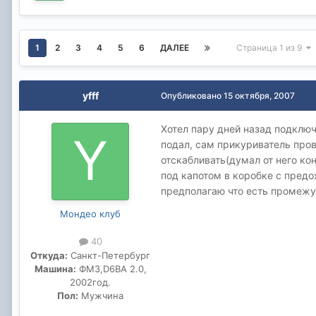
1
2
3
4
5
6
ДАЛЕЕ
Страница 1 из 9
yfff
Опубликовано
15 октября, 2007
Хотел пару дней назад подклю
подал, сам прикуриватель пров
отскабливать(думал от него конт
под капотом в коробке с предох
предполагаю что есть промежуто
Мондео клуб
40
Откуда:
Санкт-Петербург
Машина:
ФМ3,D6BA 2.0,
2002год.
Пол:
Мужчина