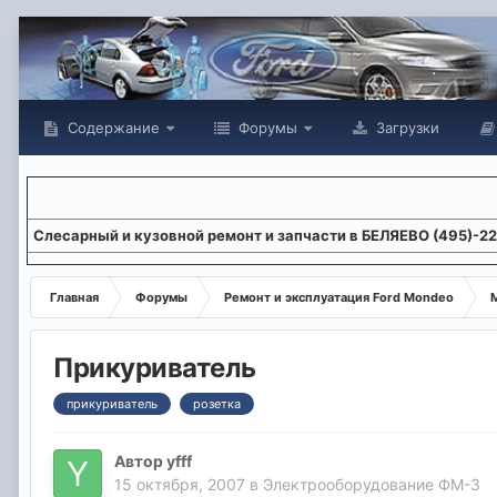
Содержание
Форумы
Загрузки
Слесарный и кузовной ремонт и запчасти в БЕЛЯЕВО (495)-2
Главная
Форумы
Ремонт и эксплуатация Ford Mondeo
М
Прикуриватель
прикуриватель
розетка
Автор
yfff
15 октября, 2007
в
Электрооборудование ФМ-3