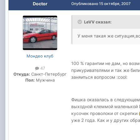
Doctor
Опубликовано
15 октября, 2007
LeVV сказал:
У меня такая же ситуация,в
Мондео клуб
100 % гарантии не дам, но во
47
прикуривателями и так же бил
Откуда:
Санкт-Петербург
заняиться вопросом :cool:
Пол:
Мужчина
Фишка оказалась в следующем: 
выходной клеммой маленькой Г
кусочек проволоки от скрепки
уже 2 года. Как и у других об