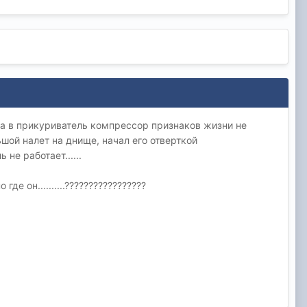
ра в прикуриватель компрессор признаков жизни не
ьшой налет на днище, начал его отверткой
не работает......
 он..........?????????????????