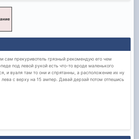
вание
если сам прекуривотель грязный рекомендую его чем
рпеде под левой рукой есть что-то вроде маленького
я, и вуаля там то они и спрятанны, а расположение их ну
 лева с верху на 15 ампер. Давай дерзай потом отпешись