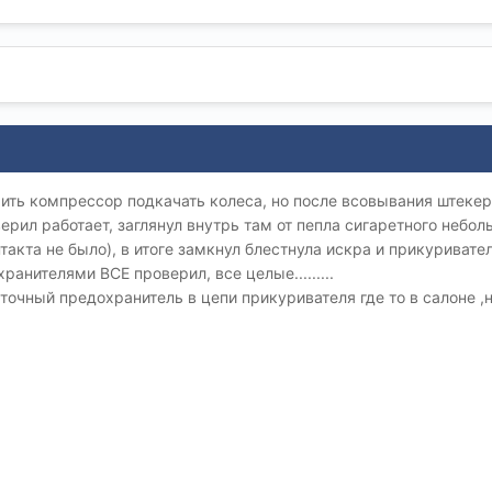
чить компрессор подкачать колеса, но после всовывания штеке
ерил работает, заглянул внутрь там от пепла сигаретного небол
акта не было), в итоге замкнул блестнула искра и прикуриватель 
ранителями ВСЕ проверил, все целые.........
чный предохранитель в цепи прикуривателя где то в салоне ,но где