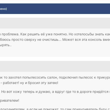
нено)
 проблема. Как решить её уже понятно. Но хотелосьбы знать ка
 боюсь просто сверху не очистишь... Может вся эта консоль вме
ырять..
как то захотел попылесосить салон, подключил пылесос к прикурив
 работает! ну и бросил эту затею!
м! Но вот хожу теперь и думаю, а вдруг где то в дороге придётся
уривателем!
едохранителям, а если не поможет, то сам приауриватель буду 