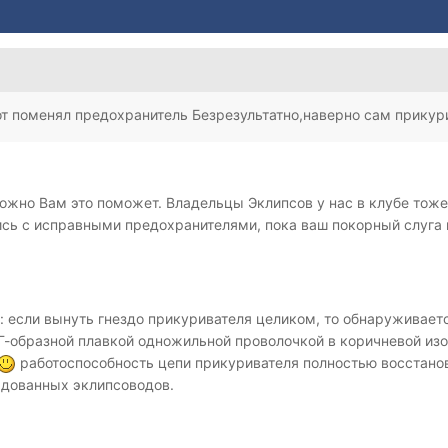
от поменял предохранитель Безрезультатно,наверно сам прикур
зможно Вам это поможет. Владельцы Эклипсов у нас в клубе т
ись с исправными предохранителями, пока ваш покорный слуга н
если вынуть гнездо прикуривателя целиком, то обнаруживается
-образной плавкой одножильной проволочкой в коричневой из
работоспособность цепи прикуривателя полностью восстано
радованных эклипсоводов.