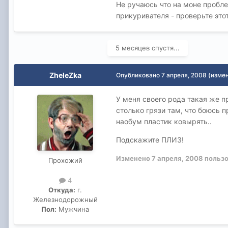
Не ручаюсь что на моне пробле
прикуривателя - проверьте этот
5 месяцев спустя...
ZheleZka
Опубликовано
7 апреля, 2008
(изме
У меня своего рода такая же п
столько грязи там, что боюсь п
наобум пластик ковырять..
Подскажите ПЛИЗ!
Изменено
7 апреля, 2008
пользо
Прохожий
4
Откуда:
г.
Железнодорожный
Пол:
Мужчина