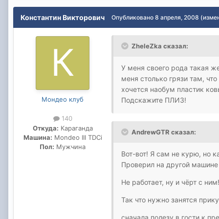
Константин Викторович
Опубликовано
8 апреля, 2008
(изме
ZheleZka сказал:
У меня своего рода такая же
меня столько грязи там, что
хочется наобум пластик ков
Мондео клуб
Подскажите ПЛИЗ!
140
Откуда:
Караганда
AndrewGTR сказал:
Машина:
Mondeo III TDCi
Пол:
Мужчина
Вот-вот! Я сам не курю, но 
Проверил на другой машине -
Не работает, ну и чёрт с ни
Так что нужно занятся прик
сначала полезу в гости к пр