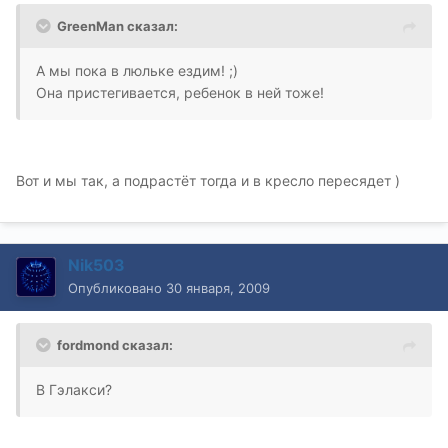
GreenMan сказал:
А мы пока в люльке ездим! ;)
Она пристегивается, ребенок в ней тоже!
Вот и мы так, а подрастёт тогда и в кресло пересядет )
Nik503
Опубликовано
30 января, 2009
fordmond сказал:
В Гэлакси?