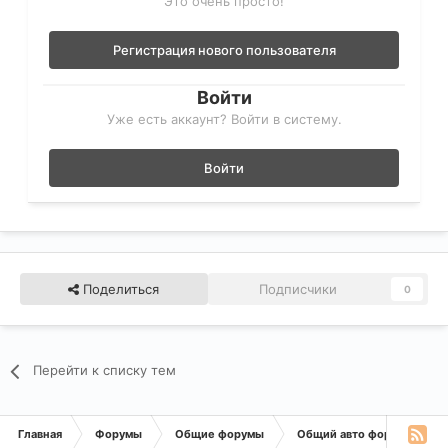
Это очень просто!
Регистрация нового пользователя
Войти
Уже есть аккаунт? Войти в систему.
Войти
Поделиться
Подписчики
0
Перейти к списку тем
Главная
Форумы
Общие форумы
Общий авто форум
Де