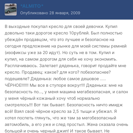
*ALMITO*
Опубликовано
28 января, 2009
В выходные покупал кресло для своей девочки. Купил
довольно таки дорогое кресло 10рублей. Был полностью
убеждён продавцом, что это лучшее и безопасное на
сегодня предложение на рынке для моей системы ремней
(изофиксы уже за 20 идут). Но суть не в том. Купил и
купил, на самом дорогом для себя не хочу экономить.
Расплачиваюсь. Залетает дяденька, говорит продайте мне
кресло. Продавец: какое? для кого? побезопаснее?
подешевле? Дяденька: любое самое дешовое .....
ЧЁРНОЕ!!!!!! Мы все в ступоре вокруг!!! Дяденька: мне на
безопасность по..., у меня машина мегабезопасная, и салон
у меня чёрный кожаный хочу чтоб нормально
смотрелось!!! Вот так бывает. Безопасность ничто имидж
всё! Взял своё чёрное кресло за 2,5 тыщи и убежал. Я
хотел поспеть глянуть, что же там за мегобезопасный
автомобиль, а его уже и след простыл. Жена сказала очень
большой и очень черный джип! И такое бывает. Не