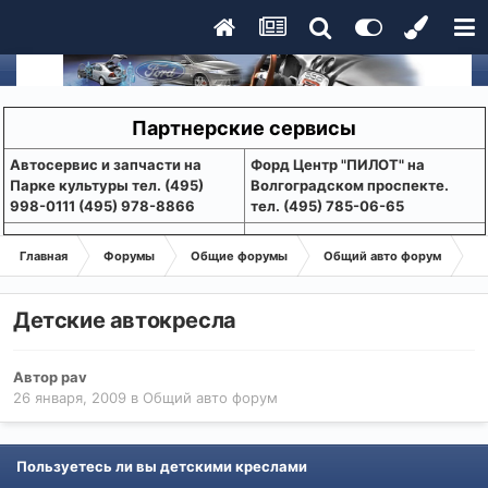
Партнерские сервисы
Aвтосервис и запчасти на
Форд Центр "ПИЛОТ" на
Парке культуры тел. (495)
Волгоградском проспекте.
998-0111 (495) 978-8866
тел. (495) 785-06-65
Главная
Форумы
Общие форумы
Общий авто форум
Де
Детские автокресла
Автор
pav
26 января, 2009
в
Общий авто форум
Пользуетесь ли вы детскими креслами