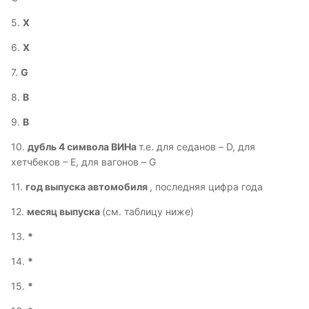
5.
Х
6.
Х
7.
G
8.
B
9.
B
10.
дубль 4 символа ВИНа
т.е. для седанов – D, для
хетчбеков – Е, для вагонов – G
11.
год выпуска автомобиля
, последняя цифра года
12.
месяц выпуска
(см. таблицу ниже)
13.
*
14.
*
15.
*