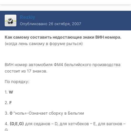
Rezkiy
Опубликовано
26 октября, 2007
Как самому составить недостающие знаки ВИН номера.
(когда лень самому в форуме рыться)
ВИН номер автомобиля ФМ4 бельгийского производства
состоит из 17 знаков.
По порядку:
1.
W
2.
F
3.
0
"ноль»-Означает сборку в Бельгии
4.
(D,E,G)
для седанов – D, для хетчбеков – Е, для вагонов –
G