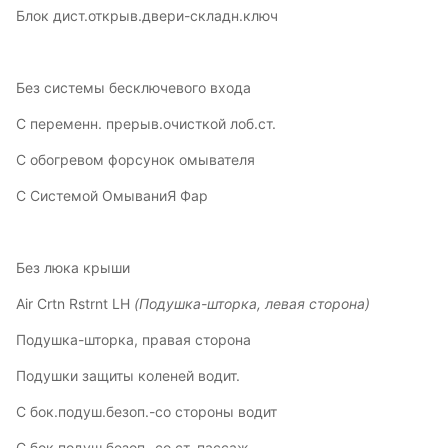
Блок дист.открыв.двери-складн.ключ
Без системы бесключевого входа
С переменн. прерыв.очисткой лоб.ст.
С обогревом форсунок омывателя
С Системой ОмываниЯ Фар
Без люка крыши
Air Crtn Rstrnt LH
(Подушка-шторка, левая сторона)
Подушка-шторка, правая сторона
Подушки защиты коленей водит.
С бок.подуш.безоп.-со стороны водит
С бок.подуш.безоп.-со ст. пассаж.