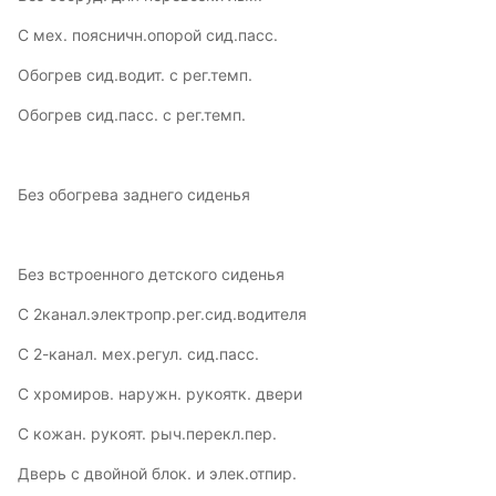
С мех. поясничн.опорой сид.пасс.
Обогрев сид.водит. с рег.темп.
Обогрев сид.пасс. с рег.темп.
Без обогрева заднего сиденья
Без встроенного детского сиденья
С 2канал.электропр.рег.сид.водителя
С 2-канал. мех.регул. сид.пасс.
С хромиров. наружн. рукоятк. двери
С кожан. рукоят. рыч.перекл.пер.
Дверь с двойной блок. и элек.отпир.