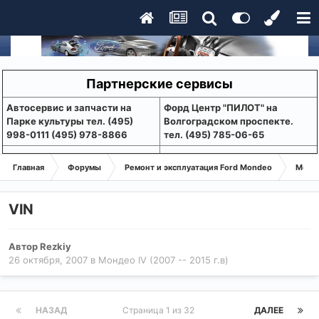
Партнерские сервисы
Aвтосервис и запчасти на
Форд Центр "ПИЛОТ" на
Парке культуры тел. (495)
Волгоградском проспекте.
998-0111 (495) 978-8866
тел. (495) 785-06-65
Главная
Форумы
Ремонт и эксплуатация Ford Mondeo
Монде
VIN
Автор
Rezkiy
26 октября, 2007
в
Мондео IV (2007 -- 2015 г.в)
НАЗАД
Страница 1 из 32
ДАЛЕЕ