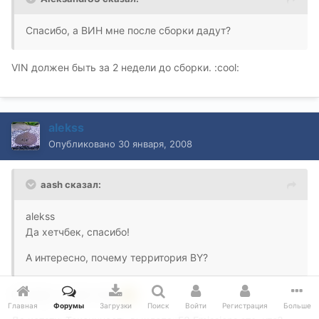
Спасибо, а ВИН мне после сборки дадут?
VIN должен быть за 2 недели до сборки. :cool:
alekss
Опубликовано
30 января, 2008
aash сказал:
alekss
Да хетчбек, спасибо!
А интересно, почему территория BY?
Не знаю, у меня тоже
Главная
Форумы
Загрузки
Поиск
Войти
Регистрация
Больше