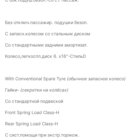
Без отключ.пассажир. подушки безоп.
С запасн.колесом со стальным диском
Со стандартными задними амортизат.
Колесо,легкоспл.диск 6. х16"-СтильD
With Conventional Spare Tyre
(обычное запасное колесо)
Гайки-
(секретки на колёсах)
Со стандартной подвеской
Front Spring Load Class-H
Rear Spring Load Class-H
С сист.помощи при экстр.тормож.