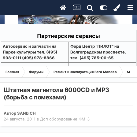
Партнерские сервисы
Aвтосервис и запчасти на
Форд Центр "ПИЛОТ" на
Парке культуры тел. (495)
Волгоградском проспекте.
998-0111 (495) 978-8866
тел. (495) 785-06-65
Главная
Форумы
Ремонт и эксплуатация Ford Mondeo
Монде
Штатная магнитола 6000CD и MP3
(борьба с помехами)
Автор
SANbICH
24 августа, 2011
в
Доп оборудование ФМ-3