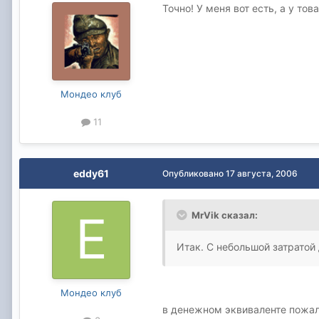
Точно! У меня вот есть, а у то
Мондео клуб
11
eddy61
Опубликовано
17 августа, 2006
MrVik сказал:
Итак. С небольшой затратой де
Мондео клуб
в денежном эквиваленте пожа