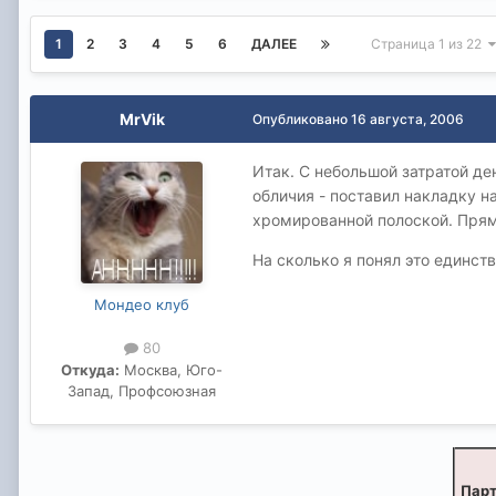
1
2
3
4
5
6
ДАЛЕЕ
Страница 1 из 22
MrVik
Опубликовано
16 августа, 2006
Итак. С небольшой затратой де
обличия - поставил накладку н
хромированной полоской. Прям 
На сколько я понял это единст
Мондео клуб
80
Откуда:
Москва, Юго-
Запад, Профсоюзная
Парт