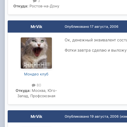
3
Откуда:
Ростов-на-Дону
MrVik
Опубликовано
17 августа, 2006
Ок, денежный эквивалент сост
Фотки завтра сделаю и выложу,
Мондео клуб
80
Откуда:
Москва, Юго-
Запад, Профсоюзная
MrVik
Опубликовано
19 августа, 2006
(из