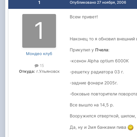
1
Опубликовано
27 ноября, 2006
Всем привет!
Наконец то я обновил внешний 
Прикупил у
Пчела
:
Мондео клуб
-ксенон Alpha optium 6000K
15
Откуда:
г.Ульяновск
-решетку радиатора 03 г.
-задние фонари 2005г.
-боковые повторители поворота
Все вышло на 14,5 р.
Вооружился отверткой, шилом, 
Да, ну и 2мя банками пива