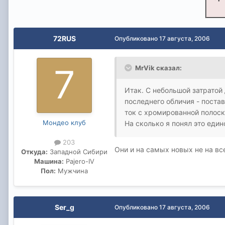
72RUS
Опубликовано
17 августа, 2006
MrVik сказал:
Итак. С небольшой затратой
последнего обличия - поста
ток с хромированной полоск
Мондео клуб
На сколько я понял это еди
203
Они и на самых новых не на всех
Откуда:
Западной Сибири
Машина:
Pajero-IV
Пол:
Мужчина
Ser_g
Опубликовано
17 августа, 2006