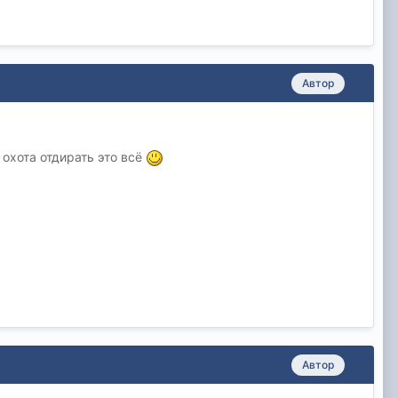
Автор
е охота отдирать это всё
Автор