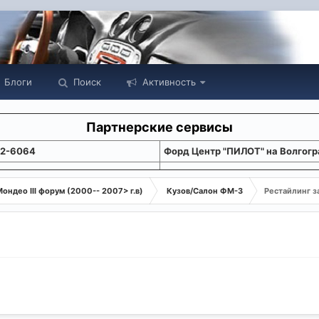
Блоги
Поиск
Активность
Партнерские сервисы
22-6064
Форд Центр "ПИЛОТ" на Волгогр
ондео III форум (2000-- 2007> г.в)
Кузов/Салон ФМ-3
Рестайлинг з