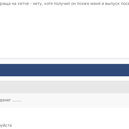
варища на хетче - нету, хотя получил он позже меня и выпуск пос
нег ........
луйста