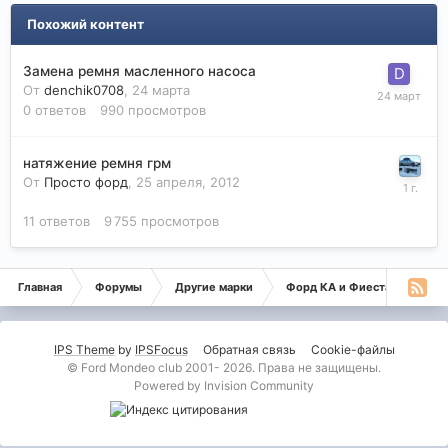
Похожий контент
Замена ремня масленного насоса
От
denchik0708
,
24 марта
0
ответов
990
просмотров
натяжение ремня грм
От
Просто форд
,
25 апреля, 2012
11
ответов
9 755
просмотров
Главная
Форумы
Другие марки
Форд КА и Фиеста с Пумой
IPS Theme
by
IPSFocus
Обратная связь
Cookie-файлы
© Ford Mondeo club 2001- 2026. Права не защищены.
Powered by Invision Community