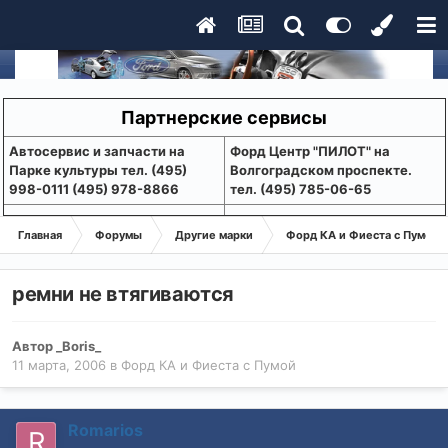
Партнерские сервисы
Aвтосервис и запчасти на
Форд Центр "ПИЛОТ" на
Парке культуры тел. (495)
Волгоградском проспекте.
998-0111 (495) 978-8866
тел. (495) 785-06-65
Главная
Форумы
Другие марки
Форд КА и Фиеста с Пумой
ремни не втягиваются
Автор
_Boris_
11 марта, 2006
в
Форд КА и Фиеста с Пумой
Romarios