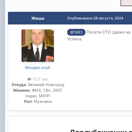
Жиша
Опубликовано
28 августа, 2024
Посети СТО (даже на э
@1983
Успеха.
Мондео клуб
13,5 тыс
Откуда:
Великий Новгород
Машина:
ФМ3, 1,8л, 2007,
седан, МКПП
Пол:
Мужчина