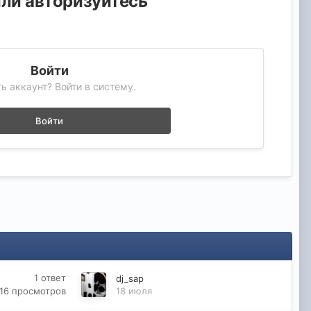
или авторизуйтесь
Войти
ь аккаунт? Войти в систему.
Войти
1
ответ
dj_sap
16
просмотров
18 июля