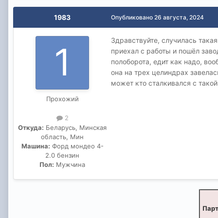
1983
Опубликовано
26 августа, 2024
Здравствуйте, случилась такая
приехал с работы и пошёл завод
полоборота, едит как надо, воо
она на трех целиндрах завелас
может кто сталкивался с такой 
Прохожий
2
Откуда:
Беларусь, Минская
область, Мин
Машина:
Форд мондео 4-
2.0 бензин
Пол:
Мужчина
Парт