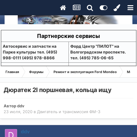
Партнерские сервисы
Aвтосервис и запчасти на
Форд Центр "ПИЛОТ" на
Парке культуры тел. (495)
Волгоградском проспекте.
998-0111 (495) 978-8866
тел. (495) 785-06-65
Главная
Форумы
Ремонт и эксплуатация Ford Mondeo
Монде
Дюратек 2l поршневая, кольца ищу
Автор
ddv
23 июля, 2020
в
Двигатель и трансмиссия ФМ-3
ddv