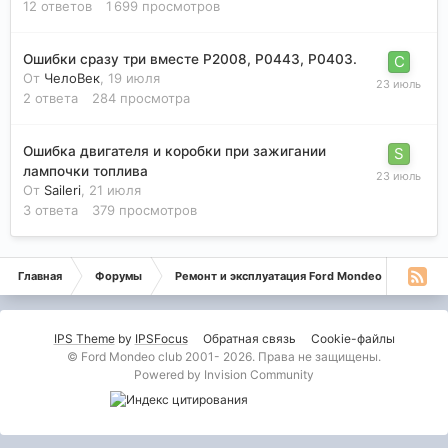
12
ответов
1 699
просмотров
Ошибки сразу три вместе P2008, P0443, P0403.
От
ЧелоВек
,
19 июля
2
ответа
284
просмотра
Ошибка двигателя и коробки при зажигании
лампочки топлива
От
Saileri
,
21 июля
3
ответа
379
просмотров
Главная
Форумы
Ремонт и эксплуатация Ford Mondeo
Форд 
IPS Theme
by
IPSFocus
Обратная связь
Cookie-файлы
© Ford Mondeo club 2001- 2026. Права не защищены.
Powered by Invision Community