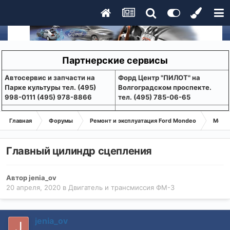
Партнерские сервисы
Aвтосервис и запчасти на
Форд Центр "ПИЛОТ" на
Парке культуры тел. (495)
Волгоградском проспекте.
998-0111 (495) 978-8866
тел. (495) 785-06-65
Главная
Форумы
Ремонт и эксплуатация Ford Mondeo
Монде
Главный цилиндр сцепления
Автор
jenia_ov
20 апреля, 2020
в
Двигатель и трансмиссия ФМ-3
jenia_ov