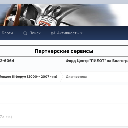
Блоги
Поиск
Активность
Партнерские сервисы
22-6064
Форд Центр "ПИЛОТ" на Волгогр
ондео III форум (2000-- 2007> г.в)
Диагностика
> г.в)