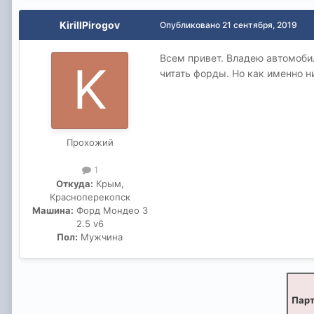
KirillPirogov
Опубликовано
21 сентября, 2019
Всем привет. Владею автомобил
читать форды. Но как именно ни
Прохожий
1
Откуда:
Крым,
Красноперекопск
Машина:
Форд Мондео 3
2.5 v6
Пол:
Мужчина
Парт