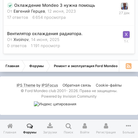
Охлаждение Mondeo 3 нужна помощь
От
Евгений Герцев
,
12 июня, 2023
17
ответов
6 654
просмотра
Вентилятор охлаждения радиатора.
От
Xvoinov
,
14 июня, 2025
0
ответов
1 191
просмотр
Главная
Форумы
Ремонт и эксплуатация Ford Mondeo
Монде
IPS Theme
by
IPSFocus
Обратная связь
Cookie-файлы
© Ford Mondeo club 2001- 2026. Права не защищены.
Powered by Invision Community
Главная
Форумы
Загрузки
Поиск
Войти
Регистрация
Больше