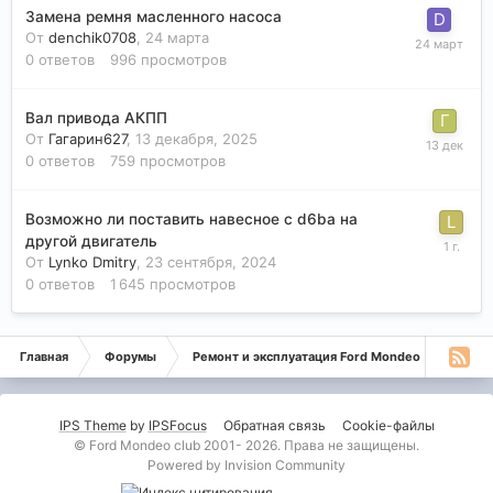
Замена ремня масленного насоса
От
denchik0708
,
24 марта
0
ответов
996
просмотров
Вал привода АКПП
От
Гагарин627
,
13 декабря, 2025
0
ответов
759
просмотров
Возможно ли поставить навесное с d6ba на
другой двигатель
От
Lynko Dmitry
,
23 сентября, 2024
0
ответов
1 645
просмотров
Главная
Форумы
Ремонт и эксплуатация Ford Mondeo
Форд 
IPS Theme
by
IPSFocus
Обратная связь
Cookie-файлы
© Ford Mondeo club 2001- 2026. Права не защищены.
Powered by Invision Community