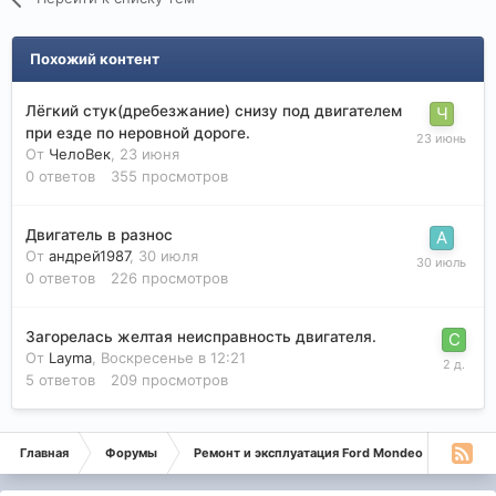
Похожий контент
Лёгкий стук(дребезжание) снизу под двигателем
при езде по неровной дороге.
От
ЧелоВек
,
23 июня
0
ответов
355
просмотров
Двигатель в разнос
От
андрей1987
,
30 июля
0
ответов
226
просмотров
Загорелась желтая неисправность двигателя.
От
Layma
,
Воскресенье в 12:21
5
ответов
209
просмотров
Главная
Форумы
Ремонт и эксплуатация Ford Mondeo
Монде