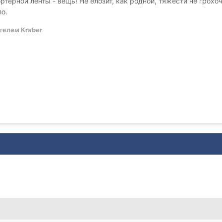
терной ленты - вещь! Не елозит, как родной, тяжести не грохочу
ло.
телем Kraber