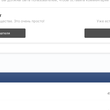
т
ществе. Это очень просто!
Уже ест
вателя
4