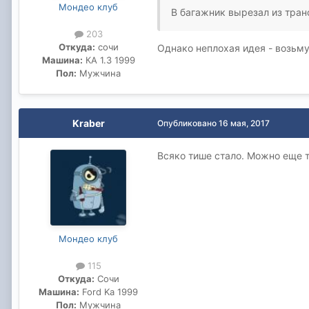
Мондео клуб
В багажник вырезал из тран
203
Откуда:
сочи
Однако неплохая идея - возьму
Машина:
КА 1.3 1999
Пол:
Мужчина
Kraber
Опубликовано
16 мая, 2017
Всяко тише стало. Можно еще т
Мондео клуб
115
Откуда:
Сочи
Машина:
Ford Ka 1999
Пол:
Мужчина