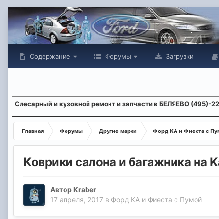
Содержание
Форумы
Загрузки
Слесарный и кузовной ремонт и запчасти в БЕЛЯЕВО (495)-2
Главная
Форумы
Другие марки
Форд КА и Фиеста с Пу
Коврики салона и багажника на K
Автор
Kraber
17 апреля, 2017
в
Форд КА и Фиеста с Пумой