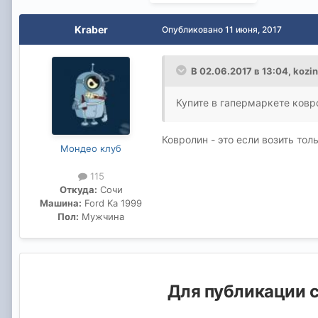
Kraber
Опубликовано
11 июня, 2017
В 02.06.2017 в 13:04, kozi
Купите в гапермаркете ковр
Ковролин - это если возить то
Мондео клуб
115
Откуда:
Сочи
Машина:
Ford Ka 1999
Пол:
Мужчина
Для публикации с