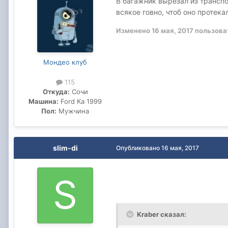
В багажник вырезал из транспор
всякое говно, чтоб оно протека
Изменено
16 мая, 2017
пользова
Мондео клуб
115
Откуда:
Сочи
Машина:
Ford Ka 1999
Пол:
Мужчина
slim-di
Опубликовано
16 мая, 2017
Kraber сказал: