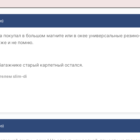
о)
а покупал в большом магните или в окее универсальные резино-к
 Уже и не помню.
в багажнике старый карпетный остался.
елем slim-di
о)