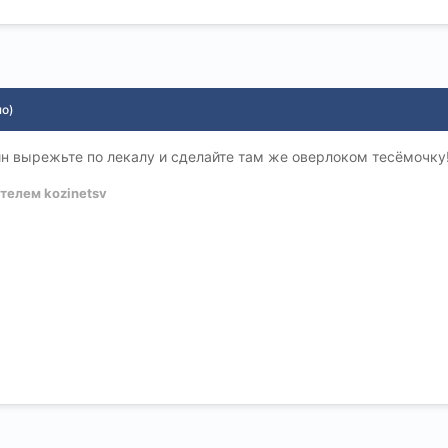
но)
н вырежьте по лекалу и сделайте там же оверлоком тесёмочку!
телем kozinetsv