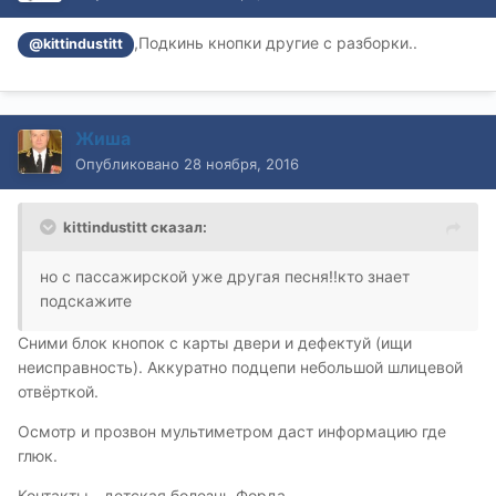
,Подкинь кнопки другие с разборки..
@kittindustitt
Жиша
Опубликовано
28 ноября, 2016
kittindustitt сказал:
но с пассажирской уже другая песня!!кто знает
подскажите
Сними блок кнопок с карты двери и дефектуй (ищи
неисправность). Аккуратно подцепи небольшой шлицевой
отвёрткой.
Осмотр и прозвон мультиметром даст информацию где
глюк.
Контакты - детская болезнь Форда.