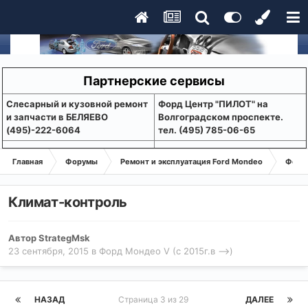
Партнерские сервисы
Слесарный и кузовной ремонт
Форд Центр "ПИЛОТ" на
и запчасти в БЕЛЯЕВО
Волгоградском проспекте.
(495)-222-6064
тел. (495) 785-06-65
Главная
Форумы
Ремонт и эксплуатация Ford Mondeo
Форд 
Климат-контроль
Автор
StrategMsk
23 сентября, 2015
в
Форд Мондео V (с 2015г.в -->)
НАЗАД
Страница 3 из 29
ДАЛЕЕ