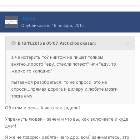
Jayco
Опубликовано
16 ноября, 2015
В 16.11.2015 в 05:07, ArcticFox сказал:
а че истерить то? никтож не пишет толком
внятно..просто "еду, стекла потеют" или "еду, то
жарко то холодно"
пытаемся разобраться. то не спроси, это не
спроси...прямая дорога к дилеру и любите мозги
тогда ему
Об этом и речь. А чего так задело?
Упрекнуть людей - зачем и что вы, как включаете и куда
дует!
Я же не говорю- ребята- чего дро..вом) занимаетесь, это