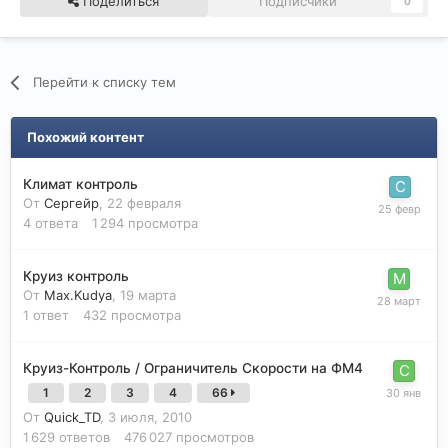
Поделиться
Подписчики
0
Перейти к списку тем
Похожий контент
Климат контроль
От
Сергейр
,
22 февраля
4
ответа
1 294
просмотра
Круиз контроль
От
Max.Kudya
,
19 марта
1
ответ
432
просмотра
Круиз-Контроль / Ограничитель Скорости на ФМ4
1
2
3
4
66
От
Quick_TD
,
3 июля, 2010
1 629
ответов
476 027
просмотров