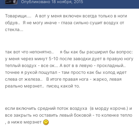
Опубликовано
18 ноября, 2015
Товарищи.... А вот у меня включен всегда только в ноги
обдув.. Я не могу иначе - глаза сильно сушит воздух от
стекла...
так вот что непонятно.. я бы как бы расширил бы вопрос:
у меня через минут 5-10 после заводки дует в правую ногу
теплый воздух - все ок... А вот в в левую - прохладный..
точнее я рукой пощупал - там просто как бы холод идет
слева от железа.. В итоге правая нога - жарко, левая
реально мерзнет.. писец какой то.
если включить средний поток воздуха (в морду короче.) и
все закрыть но оставить левый боковой - то коленке тепло
, а ниже мерзнет