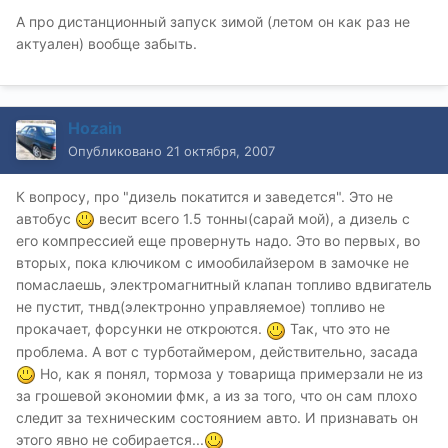
А про дистанционный запуск зимой (летом он как раз не
актуален) вообще забыть.
Hozain
Опубликовано
21 октября, 2007
К вопросу, про "дизель покатится и заведется". Это не
автобус
весит всего 1.5 тонны(сарай мой), а дизель с
его компрессией еще провернуть надо. Это во первых, во
вторых, пока ключиком с имообилайзером в замочке не
помаслаешь, электромагнитный клапан топливо вдвигатель
не пустит, тнвд(электронно управляемое) топливо не
прокачает, форсунки не откроются.
Так, что это не
проблема. А вот с турботаймером, действительно, засада
Но, как я понял, тормоза у товарища примерзали не из
за грошевой экономии фмк, а из за того, что он сам плохо
следит за техническим состоянием авто. И признавать он
этого явно не собирается...