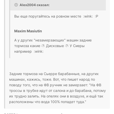
Alex2004 сказал:
Вы еще поругайтесь на ровном месте :wink: :P
Maxim Masiutin
А у других "незамерзающих" машин задние
тормоза какие :?: Дисковые :?: У Сиеры
например :wink:
Задние тормоза на Сьерре барабанные, на других
машинах, кажись, тоже. Вот, что пишет народ по
поводу того, что на ФВ ручник не замерзает: "На ФВ
троссы в трубке идут от салона и до барабана, потому
их трудно залить. На опелях они в воздухе, и ещё так
расположены что вода 100% попадет туда."