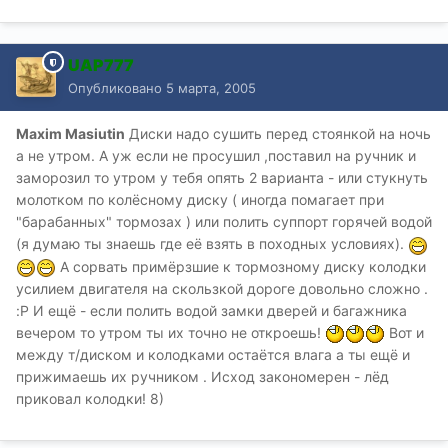
UAP777
Опубликовано
5 марта, 2005
Maxim Masiutin
Диски надо сушить перед стоянкой на ночь
а не утром. А уж если не просушил ,поставил на ручник и
заморозил то утром у тебя опять 2 варианта - или стукнуть
молотком по колёсному диску ( иногда помагает при
"барабанных" тормозах ) или полить суппорт горячей водой
(я думаю ты знаешь где её взять в походных условиях).
А сорвать примёрзшие к тормозному диску колодки
усилием двигателя на скользкой дороге довольно сложно .
:P И ещё - если полить водой замки дверей и багажника
вечером то утром ты их точно не откроешь!
Вот и
между т/диском и колодками остаётся влага а ты ещё и
прижимаешь их ручником . Исход закономерен - лёд
приковал колодки! 8)