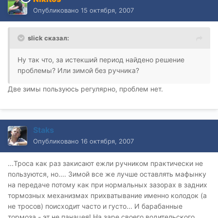
Опубликовано
15 октября, 2007
slick сказал:
Ну так что, за истекший период найдено решение
проблемы? Или зимой без ручника?
Две зимы пользуюсь регулярно, проблем нет.
Staks
Опубликовано
16 октября, 2007
...Троса как раз закисают ежли ручником практически не
пользуются, но.... Зимой все же лучше оставлять мафынку
на передаче потому как при нормальных зазорах в задних
тормозных механизмах прихватывание именно колодок (а
не тросов) поисходит часто и густо... И барабанные
тормоза - эт не панацея! На заре своего водительского