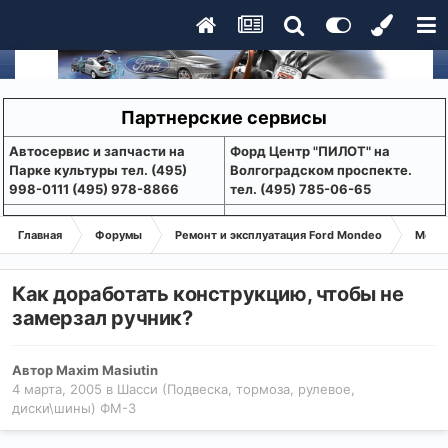
Партнерские сервисы
Aвтосервис и запчасти на
Форд Центр "ПИЛОТ" на
Парке культуры тел. (495)
Волгоградском проспекте.
998-0111 (495) 978-8866
тел. (495) 785-06-65
Главная
Форумы
Ремонт и эксплуатация Ford Mondeo
Монде
Как доработать конструкцию, чтобы не
замерзал ручник?
Автор
Maxim Masiutin
4 марта, 2005
в
Шасси (Подвеска, тормоза, рулевое,
диски\шины) ФМ-3