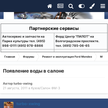
Партнерские сервисы
Aвтосервис и запчасти на
Форд Центр "ПИЛОТ" на
Парке культуры тел. (495)
Волгоградском проспекте.
998-0111 (495) 978-8866
тел. (495) 785-06-65
Главная
Форумы
Ремонт и эксплуатация Ford Mondeo
Монде
Появление воды в салоне
Автор
turbo-xwing
21 августа, 2011
в
Кузов/Салон ФМ-3
turbo-xwing