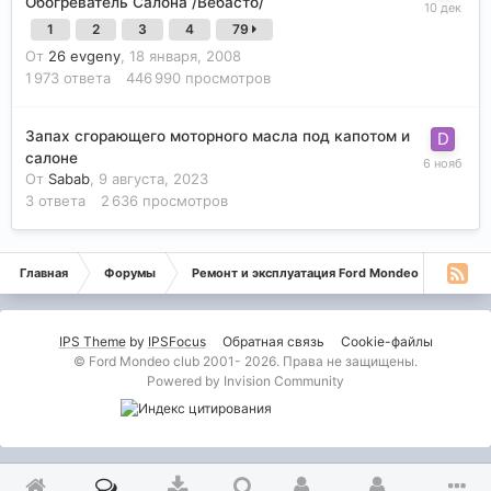
Обогреватель Салона /Вебасто/
1
2
3
4
79
От
26 evgeny
,
18 января, 2008
1 973
ответа
446 990
просмотров
Запах сгорающего моторного масла под капотом и
салоне
От
Sabab
,
9 августа, 2023
3
ответа
2 636
просмотров
Главная
Форумы
Ремонт и эксплуатация Ford Mondeo
Монде
IPS Theme
by
IPSFocus
Обратная связь
Cookie-файлы
© Ford Mondeo club 2001- 2026. Права не защищены.
Powered by Invision Community