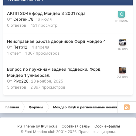
АКПП SD4E форд Мондео 3 2001 года
От
Сергей.78
,
16 июля
0
ответов
451
просмотр
Неисправная работа дворников Форд мондео 4
От
Петр12
,
14 апреля
1
ответ
1 367
просмотров
Вопрос по пружинам задней подвески. Форд
Мондео 1 универсал.
От
Pivo228
,
23 ноября, 2025
5
ответов
2 397
просмотров
Главная
Форумы
Мондео Клуб и региональные ячейки
Дел
IPS Theme
by
IPSFocus
Обратная связь
Cookie-файлы
© Ford Mondeo club 2001- 2026. Права не защищены.