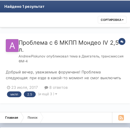
Найдено 1 результат
СОРТИРОВКА
Проблема с 6 МКПП Мондео IV 2,5
л.
AndrewPiskunov
опубликовал тема в
Двигатель, трансмиссия
ФМ-4
Добрый вечер, уважаемые форумчане! Проблема
следующая: при езде в какой-то момент не смог выключить
5 передачу. Несколько раз выжимал сцепление-не помогло.
23 июля, 2017
8 ответов
Приложил усилие. В итоге передача выскочила. Но после
(и ещё 3 )
мкпп
2.5
этого перестали нормально включаться 2 и 4 передачи.
Точнее при включении они не "вты...
Главная
Поиск